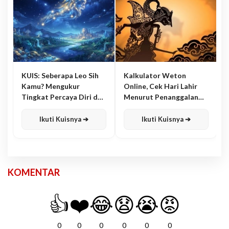
KUIS: Seberapa Leo Sih
Kalkulator Weton
Kamu? Mengukur
Online, Cek Hari Lahir
Tingkat Percaya Diri dan
Menurut Penanggalan
Karisma
Jawa
Ikuti Kuisnya ➔
Ikuti Kuisnya ➔
KOMENTAR
👍
❤️
😂
😧
😭
😡
0
0
0
0
0
0