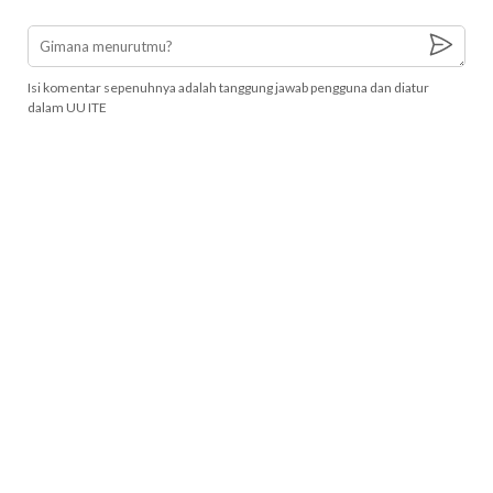
Isi komentar sepenuhnya adalah tanggung jawab pengguna dan diatur
dalam UU ITE