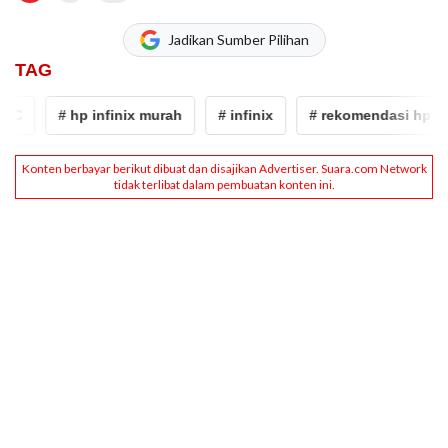
Jadikan Sumber Pilihan
TAG
C
# hp infinix murah
# infinix
# rekomendasi hp