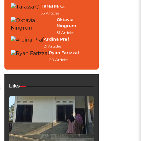
Tarassa Q.
33 Articles
Oktavia
Ningrum
31 Articles
Ardina Praf
21 Articles
Ryan Farizzal
20 Articles
Liks
g