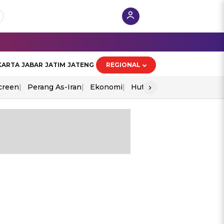
KARTA
JABAR
JATIM
JATENG
REGIONAL
›
creen
Perang As-Iran
Ekonomi
Hut Ri