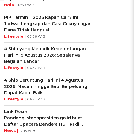
Bola |
17:39 WIB
PIP Termin II 2026 Kapan Cair? Ini
Jadwal Lengkap dan Cara Ceknya agar
Dana Tidak Hangus!
Lifestyle |
07:36 WIB
4 Shio yang Menarik Keberuntungan
Hari Ini 5 Agustus 2026: Segalanya
Berjalan Lancar
Lifestyle |
06:37 WIB
4 Shio Beruntung Hari Ini 4 Agustus
2026: Macan hingga Babi Berpeluang
Dapat Kabar Baik
Lifestyle |
06:23 WIB
Link Resmi
Pandang.istanapresiden.go.id buat
Daftar Upacara Bendera HUT RI di
Istana Negara
News |
12:13 WIB