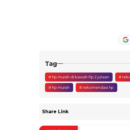
Tag
# hp murah di bawah Rp 2 jutaan
# rek
# hp murah
# rekomendasi hp
Share Link