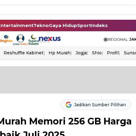
Entertainment
Tekno
Gaya Hidup
Sport
Indeks
REGIONAL:
JA
Reshuffle Kabinet
Hp Murah
Jogja
Shio
Profil
Suns
Jadikan Sumber Pilihan
Murah Memori 256 GB Harga
baik Juli 2025