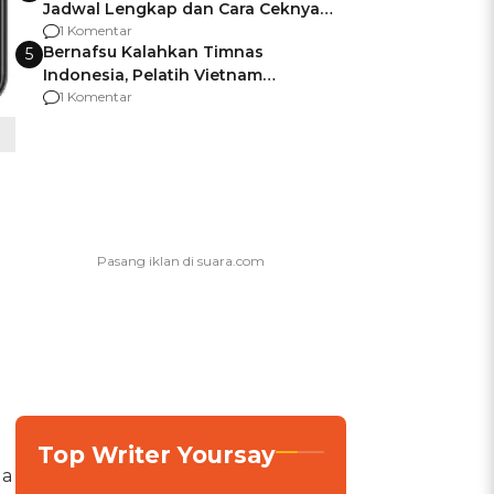
Jadwal Lengkap dan Cara Ceknya
agar Dana Tidak Hangus!
1 Komentar
Bernafsu Kalahkan Timnas
5
Indonesia, Pelatih Vietnam
Berencana Pakai Jimat di Pakansari
1 Komentar
Top Writer Yoursay
ua