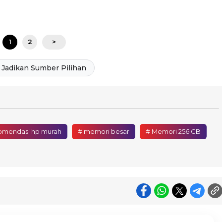
1
2
>
Jadikan Sumber Pilihan
omendasi hp murah
# memori besar
# Memori 256 GB