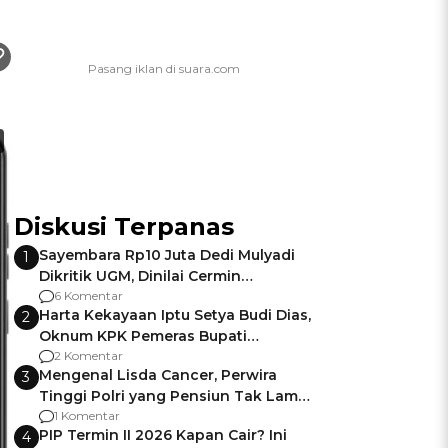
Diskusi Terpanas
Sayembara Rp10 Juta Dedi Mulyadi
1
Dikritik UGM, Dinilai Cermin
Gagalnya Negara Jamin Keamanan
6 Komentar
Harta Kekayaan Iptu Setya Budi Dias,
2
Oknum KPK Pemeras Bupati
Pemalang
2 Komentar
Mengenal Lisda Cancer, Perwira
3
Tinggi Polri yang Pensiun Tak Lama
Usai Jadi Brigjen
1 Komentar
PIP Termin II 2026 Kapan Cair? Ini
4