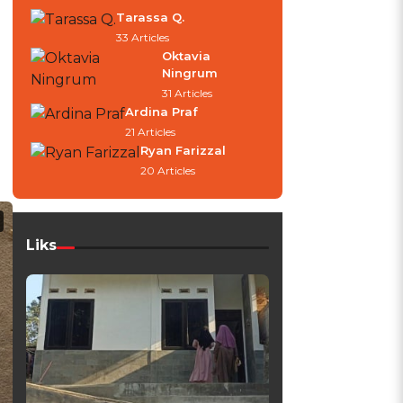
Tarassa Q.
33 Articles
Oktavia
Ningrum
31 Articles
Ardina Praf
21 Articles
Ryan Farizzal
20 Articles
Liks