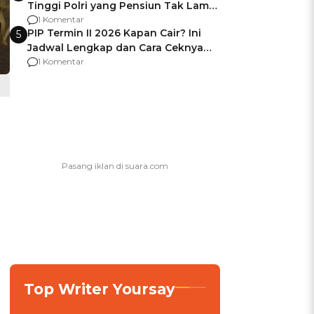
Tinggi Polri yang Pensiun Tak Lama
Usai Jadi Brigjen
1 Komentar
PIP Termin II 2026 Kapan Cair? Ini
5
Jadwal Lengkap dan Cara Ceknya
agar Dana Tidak Hangus!
1 Komentar
Top Writer Yoursay