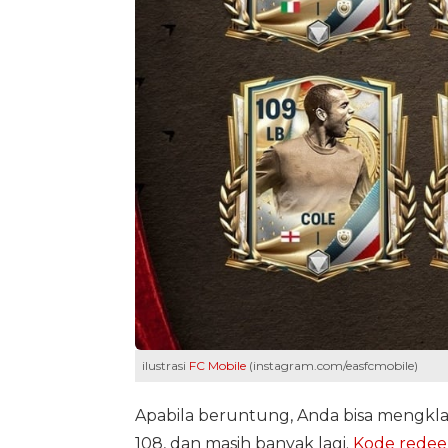
ilustrasi
FC Mobile
(instagram.com/easfcmobile)
Apabila beruntung, Anda bisa mengklaim
108, dan masih banyak lagi.
Kode rede