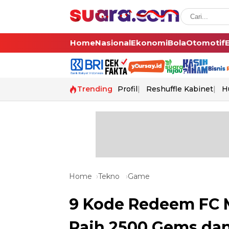
Home
Nasional
Ekonomi
Bola
Otomotif
Trending
Profil
Reshuffle Kabinet
H
Home
Tekno
Game
9 Kode Redeem FC Mo
Raih 2500 Gems dan