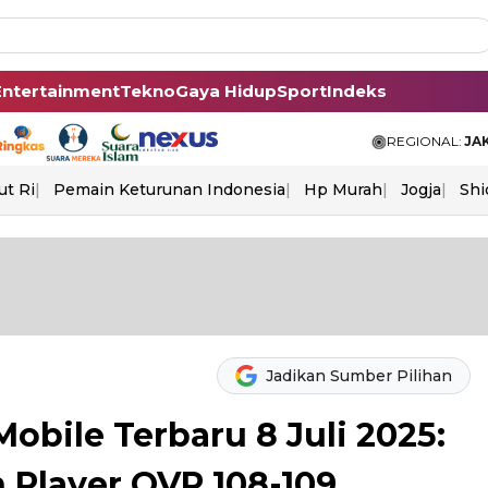
Entertainment
Tekno
Gaya Hidup
Sport
Indeks
REGIONAL:
JA
ut Ri
Pemain Keturunan Indonesia
Hp Murah
Jogja
Shi
Jadikan Sumber Pilihan
bile Terbaru 8 Juli 2025:
 Player OVR 108-109