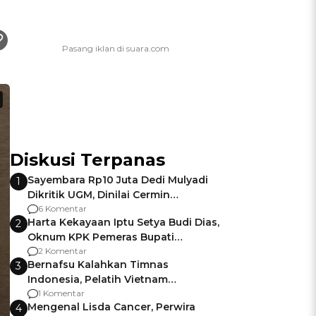
Diskusi Terpanas
Sayembara Rp10 Juta Dedi Mulyadi
1
Dikritik UGM, Dinilai Cermin
Gagalnya Negara Jamin Keamanan
6 Komentar
Harta Kekayaan Iptu Setya Budi Dias,
2
Oknum KPK Pemeras Bupati
Pemalang
2 Komentar
Bernafsu Kalahkan Timnas
3
Indonesia, Pelatih Vietnam
Berencana Pakai Jimat di Pakansari
1 Komentar
Mengenal Lisda Cancer, Perwira
4