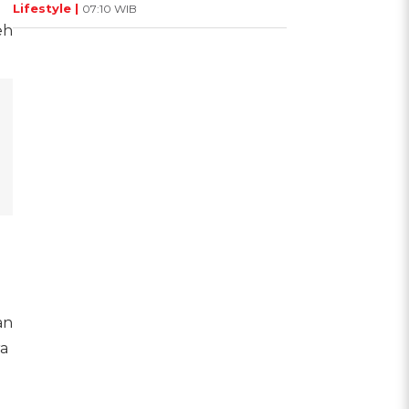
Lifestyle |
07:10 WIB
eh
an
ra