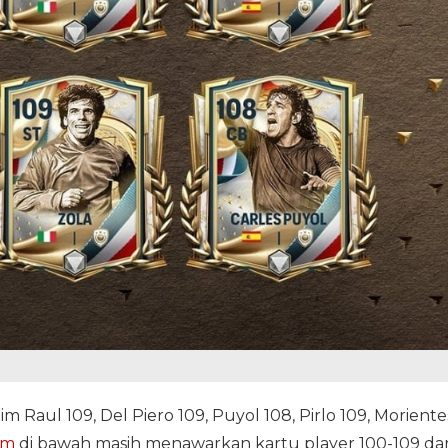
 Raul 109, Del Piero 109, Puyol 108, Pirlo 109, Moriente
em
di bawah masih menawarkan kartu player 100-109 dar