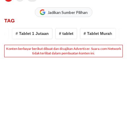
Jadikan Sumber Pilihan
TAG
h
# Tablet 1 Jutaan
# tablet
# Tablet Murah
# Ta