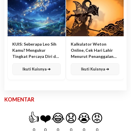
KUIS: Seberapa Leo Sih
Kalkulator Weton
Kamu? Mengukur
Online, Cek Hari Lahir
Tingkat Percaya Diri dan
Menurut Penanggalan
Karisma
Jawa
Ikuti Kuisnya ➔
Ikuti Kuisnya ➔
KOMENTAR
👍
❤️
😂
😧
😭
😡
0
0
0
0
0
0