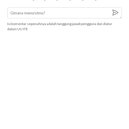
Isi komentar sepenuhnya adalah tanggung jawab pengguna dan diatur
dalam UU ITE