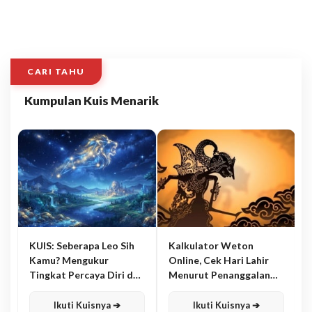
CARI TAHU
Kumpulan Kuis Menarik
KUIS: Seberapa Leo Sih
Kalkulator Weton
Kamu? Mengukur
Online, Cek Hari Lahir
Tingkat Percaya Diri dan
Menurut Penanggalan
Karisma
Jawa
Ikuti Kuisnya ➔
Ikuti Kuisnya ➔