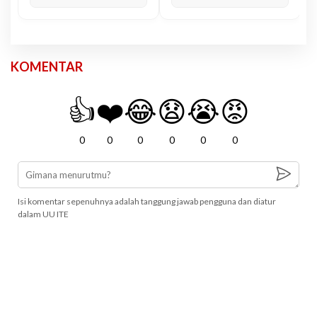
KOMENTAR
👍
❤️
😂
😧
😭
😡
0
0
0
0
0
0
Isi komentar sepenuhnya adalah tanggung jawab pengguna dan diatur
dalam UU ITE