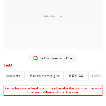
Jadikan Sumber Pilihan
TAG
 Akselerasi
# ekosistem digital
# DTI-CX
# DTCI-CX