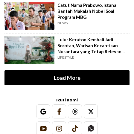
Catut Nama Prabowo, Istana
Bantah Makalah Nobel Soal
Program MBG
NEWS
Lulur Keraton Kembali Jadi
Sorotan, Warisan Kecantikan
Nusantara yang Tetap Relevan
hingga Kini
LIFESTYLE
Load More
Ikuti Kami