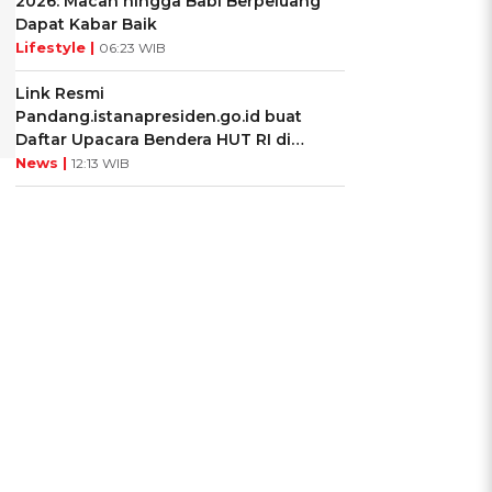
2026: Macan hingga Babi Berpeluang
Dapat Kabar Baik
Lifestyle |
06:23 WIB
Link Resmi
Pandang.istanapresiden.go.id buat
Daftar Upacara Bendera HUT RI di
Istana Negara
News |
12:13 WIB