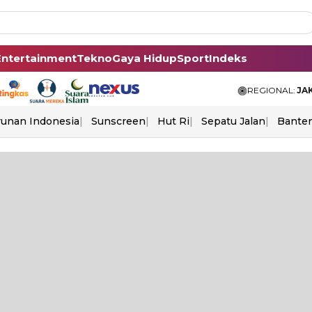
Entertainment
Tekno
Gaya Hidup
Sport
Indeks
REGIONAL:
JA
unan Indonesia
Sunscreen
Hut Ri
Sepatu Jalan
Bante