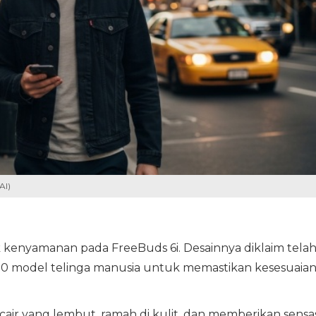
AI)
 kenyamanan pada FreeBuds 6i. Desainnya diklaim tela
000 model telinga manusia untuk memastikan kesesuaia
cair yang lembut, ramah di kulit, dan memberikan sensas