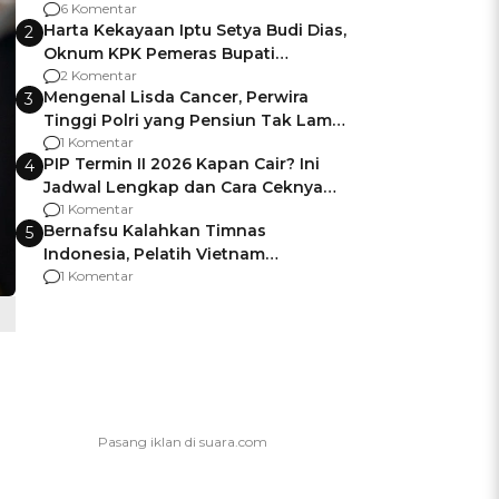
Gagalnya Negara Jamin Keamanan
6 Komentar
Harta Kekayaan Iptu Setya Budi Dias,
2
Oknum KPK Pemeras Bupati
Pemalang
2 Komentar
Mengenal Lisda Cancer, Perwira
3
Tinggi Polri yang Pensiun Tak Lama
Usai Jadi Brigjen
1 Komentar
PIP Termin II 2026 Kapan Cair? Ini
4
Jadwal Lengkap dan Cara Ceknya
agar Dana Tidak Hangus!
1 Komentar
Bernafsu Kalahkan Timnas
5
Indonesia, Pelatih Vietnam
Berencana Pakai Jimat di Pakansari
1 Komentar