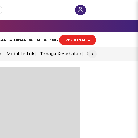
KARTA
JABAR
JATIM
JATENG
REGIONAL
›
n
Mobil Listrik
Tenaga Kesehatan
Perang As-Iran
Ekon