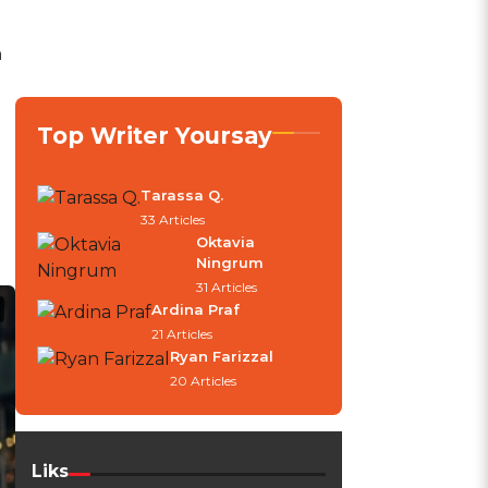
h
Top Writer Yoursay
Tarassa Q.
33 Articles
Oktavia
Ningrum
31 Articles
Ardina Praf
21 Articles
Ryan Farizzal
20 Articles
Liks