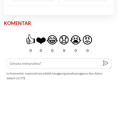
KOMENTAR
👍
❤️
😂
😧
😭
😡
0
0
0
0
0
0
Isi komentar sepenuhnya adalah tanggung jawab pengguna dan diatur
dalam UU ITE