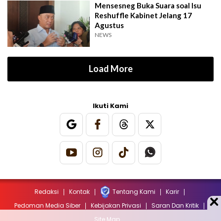
Mensesneg Buka Suara soal Isu
Reshuffle Kabinet Jelang 17
Agustus
NEWS
Load More
Ikuti Kami
Redaksi
Kontak
Tentang Kami
Karir
Pedoman Media Siber
Kebijakan Privasi
Saran Dan Kritik
Site Map