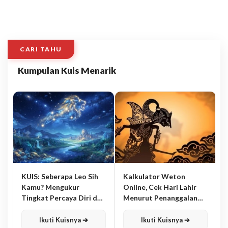
CARI TAHU
Kumpulan Kuis Menarik
KUIS: Seberapa Leo Sih
Kalkulator Weton
Kamu? Mengukur
Online, Cek Hari Lahir
Tingkat Percaya Diri dan
Menurut Penanggalan
Karisma
Jawa
Ikuti Kuisnya ➔
Ikuti Kuisnya ➔