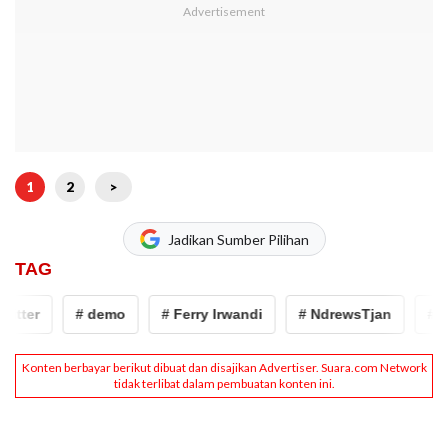
1
2
>
Jadikan Sumber Pilihan
TAG
tter
# demo
# Ferry Irwandi
# NdrewsTjan
# aku