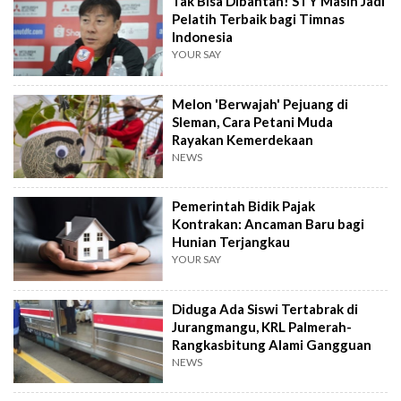
Tak Bisa Dibantah! STY Masih Jadi
Pelatih Terbaik bagi Timnas
Indonesia
YOUR SAY
Melon 'Berwajah' Pejuang di
Sleman, Cara Petani Muda
Rayakan Kemerdekaan
NEWS
Pemerintah Bidik Pajak
Kontrakan: Ancaman Baru bagi
Hunian Terjangkau
YOUR SAY
Diduga Ada Siswi Tertabrak di
Jurangmangu, KRL Palmerah-
Rangkasbitung Alami Gangguan
NEWS