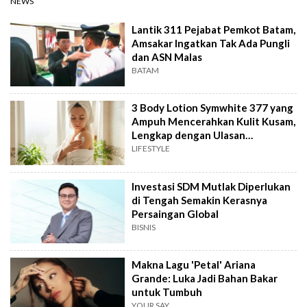
NEWS
Lantik 311 Pejabat Pemkot Batam,
Amsakar Ingatkan Tak Ada Pungli
dan ASN Malas
BATAM
3 Body Lotion Symwhite 377 yang
Ampuh Mencerahkan Kulit Kusam,
Lengkap dengan Ulasan
Pengguna!
LIFESTYLE
Investasi SDM Mutlak Diperlukan
di Tengah Semakin Kerasnya
Persaingan Global
BISNIS
Makna Lagu 'Petal' Ariana
Grande: Luka Jadi Bahan Bakar
untuk Tumbuh
YOUR SAY