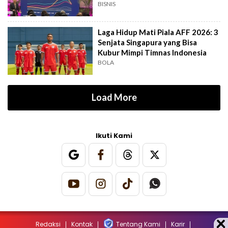
Kian Dinamis
BISNIS
Laga Hidup Mati Piala AFF 2026: 3
Senjata Singapura yang Bisa
Kubur Mimpi Timnas Indonesia
BOLA
Load More
Ikuti Kami
Redaksi
Kontak
Tentang Kami
Karir