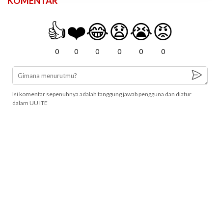
KOMENTAR
👍
❤️
😂
😧
😭
😡
0
0
0
0
0
0
Isi komentar sepenuhnya adalah tanggung jawab pengguna dan diatur
dalam UU ITE