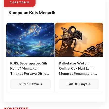
CARI TAHU
Kumpulan Kuis Menarik
KUIS: Seberapa Leo Sih
Kalkulator Weton
Kamu? Mengukur
Online, Cek Hari Lahir
Tingkat Percaya Diri dan
Menurut Penanggalan
Karisma
Jawa
Ikuti Kuisnya ➔
Ikuti Kuisnya ➔