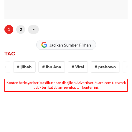
1
2
>
Jadikan Sumber Pilihan
TAG
s
# jilbab
# Ibu Ana
# Viral
# prabowo
# An