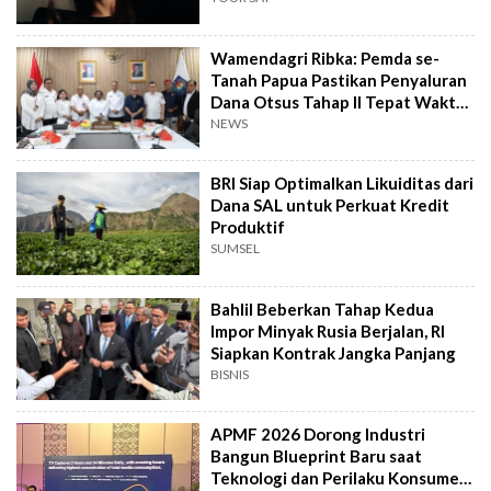
Wamendagri Ribka: Pemda se-
Tanah Papua Pastikan Penyaluran
Dana Otsus Tahap II Tepat Waktu
& Sasaran
NEWS
BRI Siap Optimalkan Likuiditas dari
Dana SAL untuk Perkuat Kredit
Produktif
SUMSEL
Bahlil Beberkan Tahap Kedua
Impor Minyak Rusia Berjalan, RI
Siapkan Kontrak Jangka Panjang
BISNIS
APMF 2026 Dorong Industri
Bangun Blueprint Baru saat
Teknologi dan Perilaku Konsumen