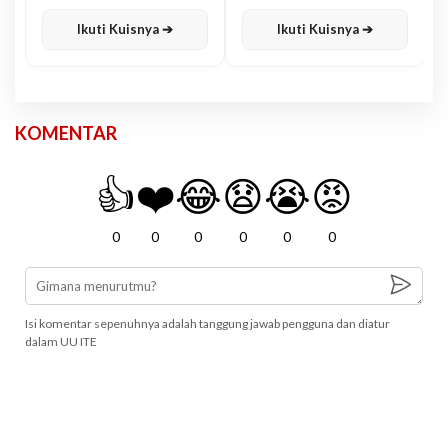
Karisma
Jawa
Ikuti Kuisnya ➔
Ikuti Kuisnya ➔
KOMENTAR
👍
❤️
😂
😧
😭
😡
0
0
0
0
0
0
Isi komentar sepenuhnya adalah tanggung jawab pengguna dan diatur
dalam UU ITE