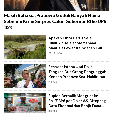
Masih Rahasia, Prabowo Godok Banyak Nama
Sebelum Kirim Surpres Calon Gubernur BI ke DPR
NEWS
Apakah Cinta Harus Selalu
Dimiliki? Belajar Memahami
Manusia Lewat Keindahan Call Me
by Your Name
YOUR SAY
Respons Istana Usai Polisi
Tangkap Dua Orang Pengunggah
Konten Prabowo Soal Nuklir Iran
NEWS
Rupiah Berbalik Menguat ke
Rp17.896 per Dolar AS, Ditopang
Data Ekonomi dan Banjir Dana
Asing
BISNIS