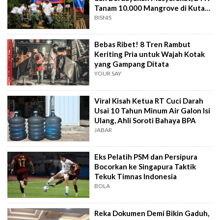
Tanam 10.000 Mangrove di Kuta
Bali
BISNIS
Bebas Ribet! 8 Tren Rambut
Keriting Pria untuk Wajah Kotak
yang Gampang Ditata
YOUR SAY
Viral Kisah Ketua RT Cuci Darah
Usai 10 Tahun Minum Air Galon Isi
Ulang, Ahli Soroti Bahaya BPA
JABAR
Eks Pelatih PSM dan Persipura
Bocorkan ke Singapura Taktik
Tekuk Timnas Indonesia
BOLA
Reka Dokumen Demi Bikin Gaduh,