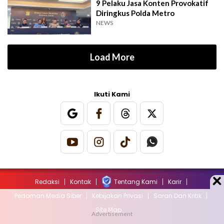
9 Pelaku Jasa Konten Provokatif
Diringkus Polda Metro
NEWS
Load More
Ikuti Kami
Redaksi
Kontak
Tentang Kami
Karir
Pedoman Media Siber
Kebijakan Privasi
Saran Dan Kritik
Site Map