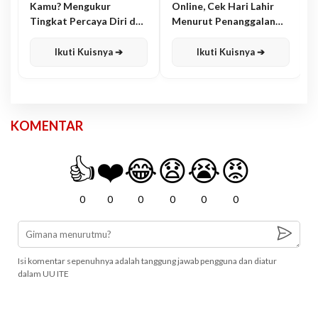
Kamu? Mengukur
Online, Cek Hari Lahir
Tingkat Percaya Diri dan
Menurut Penanggalan
Karisma
Jawa
Ikuti Kuisnya ➔
Ikuti Kuisnya ➔
KOMENTAR
👍
❤️
😂
😧
😭
😡
0
0
0
0
0
0
Isi komentar sepenuhnya adalah tanggung jawab pengguna dan diatur
dalam UU ITE