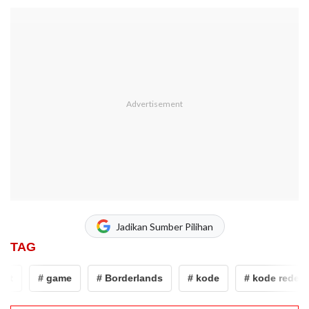
Jadikan Sumber Pilihan
TAG
t
# game
# Borderlands
# kode
# kode redeem