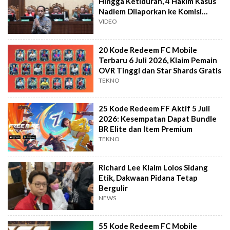
Hingga Ketiduran, 4 Hakim Kasus
Nadiem Dilaporkan ke Komisi
Yudisial
VIDEO
20 Kode Redeem FC Mobile
Terbaru 6 Juli 2026, Klaim Pemain
OVR Tinggi dan Star Shards Gratis
TEKNO
25 Kode Redeem FF Aktif 5 Juli
2026: Kesempatan Dapat Bundle
BR Elite dan Item Premium
TEKNO
Richard Lee Klaim Lolos Sidang
Etik, Dakwaan Pidana Tetap
Bergulir
NEWS
55 Kode Redeem FC Mobile