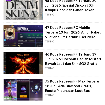
45 Kode Redeem FF Terbaru 20
Juni 2026: Spesial Diskon 90%
Kampus Icon dan Panen Token
Eclipse
TEKNO
47 Kode Redeem FC Mobile
Terbaru 19 Juni 2026: Ambil Paket
VIP Sebelum Berburu Del Piero
Murah
TEKNO
46 Kode Redeem FF Terbaru 19
Juni 2026: Bocoran Hadiah Misteri
Bawah Laut dan Skin SG2 Gratis
TEKNO
75 Kode Redeem FF Max Terbaru
18 Juni: Ada Diamond Gratis,
Emote Pildun, dan Loot Box
TEKNO