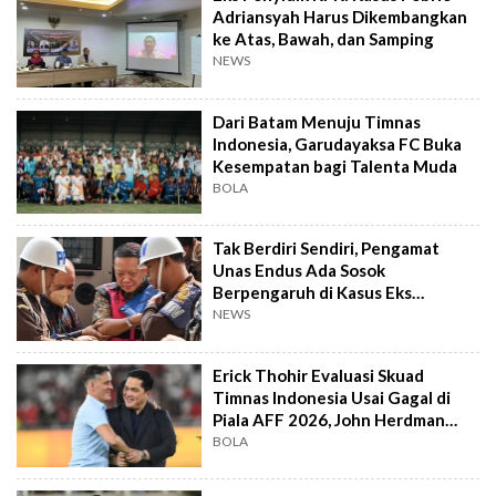
Adriansyah Harus Dikembangkan
ke Atas, Bawah, dan Samping
NEWS
Dari Batam Menuju Timnas
Indonesia, Garudayaksa FC Buka
Kesempatan bagi Talenta Muda
BOLA
Tak Berdiri Sendiri, Pengamat
Unas Endus Ada Sosok
Berpengaruh di Kasus Eks
Jampidsus
NEWS
Erick Thohir Evaluasi Skuad
Timnas Indonesia Usai Gagal di
Piala AFF 2026, John Herdman
Out?
BOLA