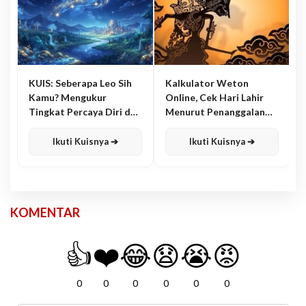
KUIS: Seberapa Leo Sih
Kalkulator Weton
Kamu? Mengukur
Online, Cek Hari Lahir
Tingkat Percaya Diri dan
Menurut Penanggalan
Karisma
Jawa
Ikuti Kuisnya ➔
Ikuti Kuisnya ➔
KOMENTAR
👍
❤️
😂
😧
😭
😡
0
0
0
0
0
0