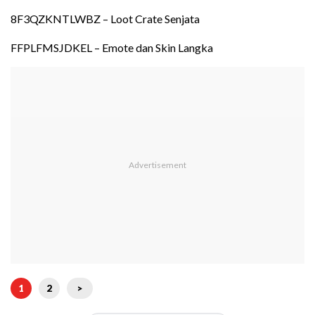
8F3QZKNTLWBZ – Loot Crate Senjata
FFPLFMSJDKEL – Emote dan Skin Langka
1
2
>