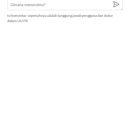
Isi komentar sepenuhnya adalah tanggung jawab pengguna dan diatur
dalam UU ITE