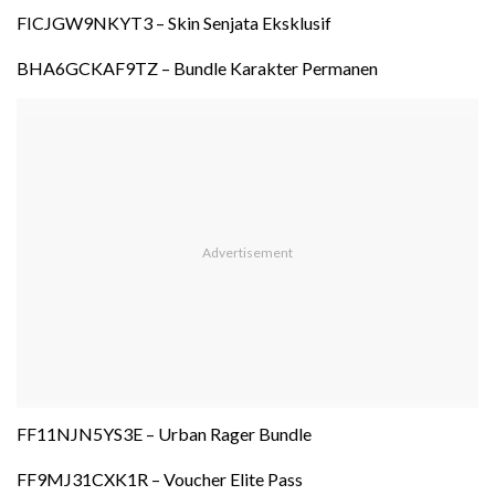
FICJGW9NKYT3 – Skin Senjata Eksklusif
BHA6GCKAF9TZ – Bundle Karakter Permanen
FF11NJN5YS3E – Urban Rager Bundle
FF9MJ31CXK1R – Voucher Elite Pass