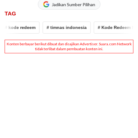
Jadikan Sumber Pilihan
TAG
# kode redeem
# timnas indonesia
# Kode Redeem Free F