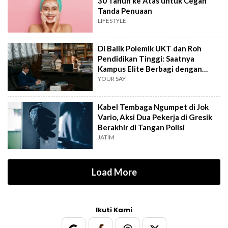
30 Tahun ke Atas untuk Cegah
Tanda Penuaan
LIFESTYLE
Di Balik Polemik UKT dan Roh
Pendidikan Tinggi: Saatnya
Kampus Elite Berbagi dengan
Kampus Daerah
YOUR SAY
Kabel Tembaga Ngumpet di Jok
Vario, Aksi Dua Pekerja di Gresik
Berakhir di Tangan Polisi
JATIM
Load More
Ikuti Kami