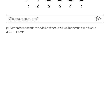
0
0
0
0
0
0
Isi komentar sepenuhnya adalah tanggung jawab pengguna dan diatur
dalam UU ITE