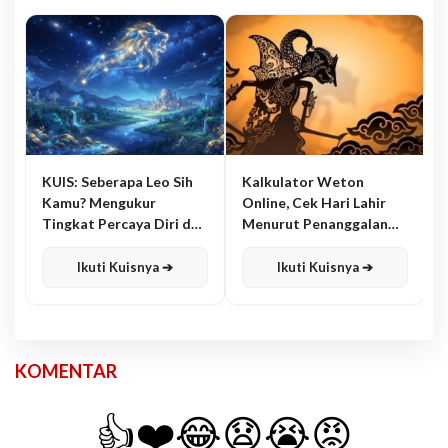
KUIS: Seberapa Leo Sih
Kalkulator Weton
Kamu? Mengukur
Online, Cek Hari Lahir
Tingkat Percaya Diri dan
Menurut Penanggalan
Karisma
Jawa
Ikuti Kuisnya ➔
Ikuti Kuisnya ➔
KOMENTAR
👍
❤️
😂
😧
😭
😡