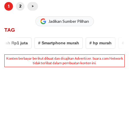
1
2
>
Jadikan Sumber Pilihan
TAG
ah Rp1 juta
# Smartphone murah
# hp murah
# ram 