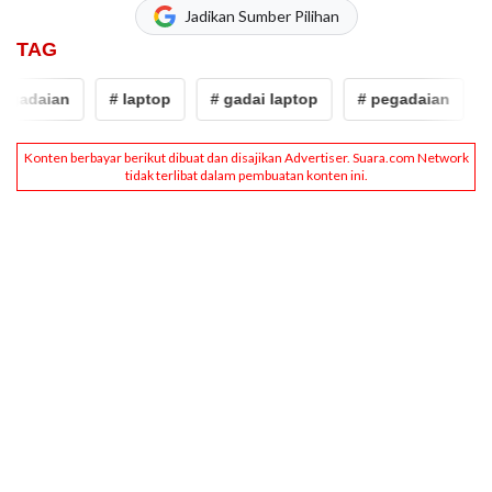
Jadikan Sumber Pilihan
TAG
gadaian
# laptop
# gadai laptop
# pegadaian
#