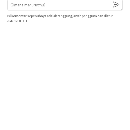
Isi komentar sepenuhnya adalah tanggung jawab pengguna dan diatur
dalam UU ITE