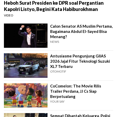
Heboh Surat Presiden ke DPR soal Pergantian
Kapolri Listyo, Begini Kata Habiburokhman
VIDEO
Calon Senator AS Muslim Pertama,
Bagaimana Abdul El-Sayed Bisa
Menang?
NEWS
Antusiasme Pengunjung GIIAS
2026 Jajal Fitur Teknologi Suzuki
XL7 Terbaru
OTOMOTIF
CoComelon: The Movie Rilis
Trailer Perdana, JJ Cs Siap
Berpetualang
YOUR SAY
Sempat Dibantah Keluarga, Polisi