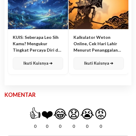
KUIS: Seberapa Leo Sih
Kalkulator Weton
Kamu? Mengukur
Online, Cek Hari Lahir
Tingkat Percaya Diri dan
Menurut Penanggalan
Karisma
Jawa
Ikuti Kuisnya ➔
Ikuti Kuisnya ➔
KOMENTAR
👍
❤️
😂
😧
😭
😡
0
0
0
0
0
0