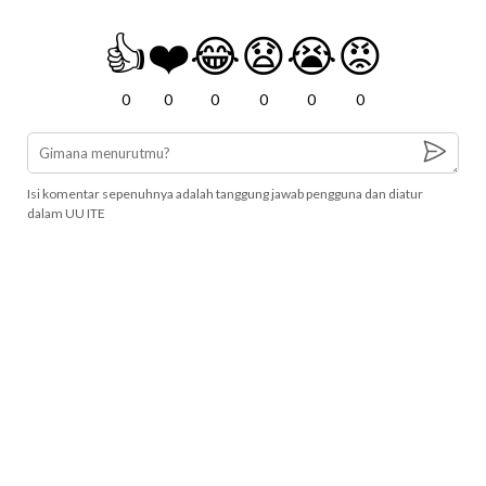
👍
❤️
😂
😧
😭
😡
0
0
0
0
0
0
Isi komentar sepenuhnya adalah tanggung jawab pengguna dan diatur
dalam UU ITE