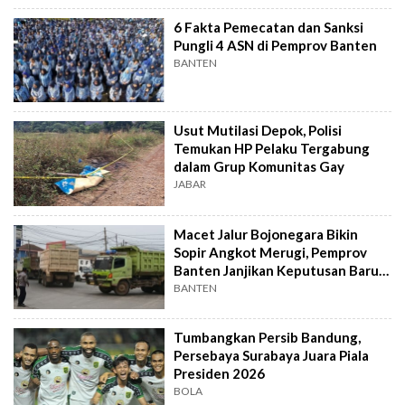
6 Fakta Pemecatan dan Sanksi
Pungli 4 ASN di Pemprov Banten
BANTEN
Usut Mutilasi Depok, Polisi
Temukan HP Pelaku Tergabung
dalam Grup Komunitas Gay
JABAR
Macet Jalur Bojonegara Bikin
Sopir Angkot Merugi, Pemprov
Banten Janjikan Keputusan Baru 4
Hari Lagi
BANTEN
Tumbangkan Persib Bandung,
Persebaya Surabaya Juara Piala
Presiden 2026
BOLA