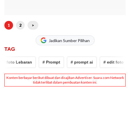
1
2
>
Jadikan Sumber Pilihan
TAG
# foto Lebaran
# Prompt
# prompt ai
# edit foto