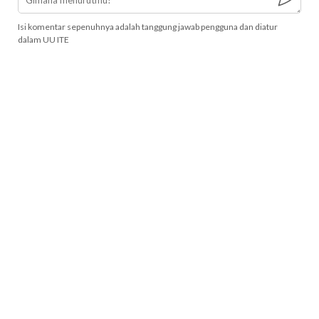
Isi komentar sepenuhnya adalah tanggung jawab pengguna dan diatur
dalam UU ITE