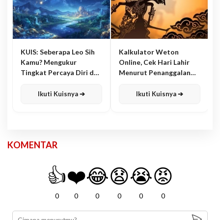
KUIS: Seberapa Leo Sih
Kalkulator Weton
Kamu? Mengukur
Online, Cek Hari Lahir
Tingkat Percaya Diri dan
Menurut Penanggalan
Karisma
Jawa
Ikuti Kuisnya ➔
Ikuti Kuisnya ➔
KOMENTAR
👍
❤️
😂
😧
😭
😡
0
0
0
0
0
0