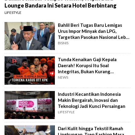
Lounge Bandara Ini Setara Hotel Berbintang
LIFESTYLE
Bahlil Beri Tugas Baru Lemigas
Urus Impor Minyak dan LPG,
Targetkan Pasokan Nasional Lebih
Terjamin
BISNIS
Tunda Kenaikan Gaji Kepala
Daerah! Korupsi Itu Soal
Integritas, Bukan Kurang
Penghasilan
NEWS
Industri Kecantikan Indonesia
Makin Bergairah, Inovasi dan
Teknologi Jadi Kunci Persaingan
LIFESTYLE
Dari Kulit hingga Tekstil Ramah
Lingkungan, Tren Fashion Masa