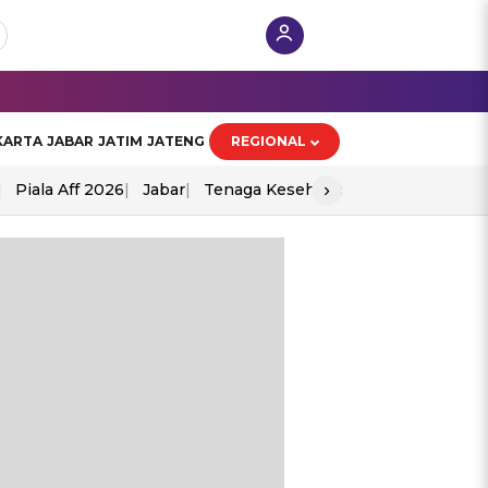
KARTA
JABAR
JATIM
JATENG
REGIONAL
›
Piala Aff 2026
Jabar
Tenaga Kesehatan
Ppad