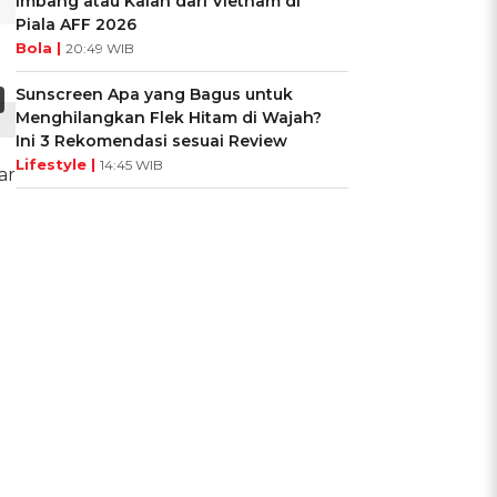
Imbang atau Kalah dari Vietnam di
Piala AFF 2026
Bola |
20:49 WIB
Sunscreen Apa yang Bagus untuk
Menghilangkan Flek Hitam di Wajah?
Ini 3 Rekomendasi sesuai Review
Lifestyle |
14:45 WIB
ar