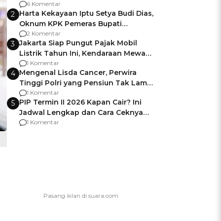
Gagalnya Negara Jamin Keamanan
6 Komentar
Harta Kekayaan Iptu Setya Budi Dias,
2
Oknum KPK Pemeras Bupati
Pemalang
2 Komentar
Jakarta Siap Pungut Pajak Mobil
3
Listrik Tahun Ini, Kendaraan Mewah
Kena hingga 75% PKB
1 Komentar
Mengenal Lisda Cancer, Perwira
4
Tinggi Polri yang Pensiun Tak Lama
Usai Jadi Brigjen
1 Komentar
PIP Termin II 2026 Kapan Cair? Ini
5
Jadwal Lengkap dan Cara Ceknya
agar Dana Tidak Hangus!
1 Komentar