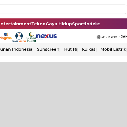
Entertainment
Tekno
Gaya Hidup
Sport
Indeks
REGIONAL:
JA
unan Indonesia
Sunscreen
Hut Ri
Kulkas
Mobil Listrik