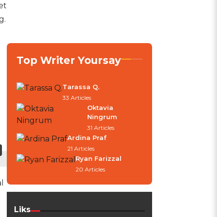
et
g.
Top Writer Yoursay
Tarassa Q.
33 Articles
Oktavia
Ningrum
31 Articles
Ardina Praf
21 Articles
Ryan Farizzal
20 Articles
l
Liks