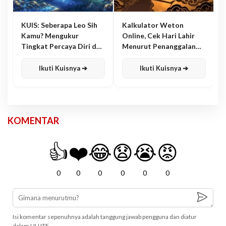
KUIS: Seberapa Leo Sih
Kalkulator Weton
Kamu? Mengukur
Online, Cek Hari Lahir
Tingkat Percaya Diri dan
Menurut Penanggalan
Karisma
Jawa
Ikuti Kuisnya ➔
Ikuti Kuisnya ➔
KOMENTAR
👍
❤️
😂
😧
😭
😡
0
0
0
0
0
0
Isi komentar sepenuhnya adalah tanggung jawab pengguna dan diatur
dalam UU ITE