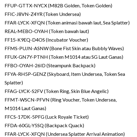
FFUP-GTTX-NYCX (M82B Golden, Token Golden)
FFIC-J8VN-Z4YR (Token Undersea)
FFAR-LYCK-XFQN (Token animasi bawah laut, Sea Splatter)
REAL-MEBO-OYAH (Token bawah laut)
FF15-K9EQ-D4OS (Incubator Voucher)
FFMS-PUJN-ASNW (Bone Fist Skin atau Bubbly Waves)
FFUX-GN7Y-PTNH (Token M1014 atau SG Laut Ganas)
FFBO-OYAH-26ID (Steampunk Backpack)
FFYA-RH5P-GENZ (Skyboard, Item Undersea, Token Sea
Splatter)
FFAG-LYCK-S2FV (Token Ring, Skin Blue Angelic)
FFMT-WSCN-PFVN (Ring Voucher, Token Undersea,
M1014 Laut Ganas)
FFCS-17DK-5PFG (Luck Royale Ticket)
FFDA-60GL-Y5SQ (Backpack Quack)
FFAR-LYCK-XFQN (Undersea Splatter Arrival Animation)