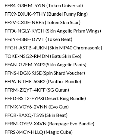
FFR4-G3HM-5YJN (Token Universal)
FFX9-DXUK-9THY (Bundel Funny Ring)
FF2V-C3DE-NRF5 (Token Skin Scar)
FFFA-NGLY-KYCH (Skin Angelic Prism Wings)
FF6Y-H3BF-D7VT (Token Beat)
FFGH-ASTB-4UKN (Skin MP40 Chromasonic)
TOKE-NSG2-RMDN (Batu Skin Evo)
FFAN-G7FM-Y4P2(Skin Angelic Pants)
FFNS-IDGX-9JSE (Spin Shard Voucher)
FFPA-NTHE-6GR2 (Panther Bundle)
FFRM-ZQYT-4KFF (SG Gurun)
FFFD-RST2-FYPX(Desert Ring Bundle)
FFMX-VOY6-2VNN (Evo Gun)
FFCB-RAXQ-TS9S (Skin Beat)
FFRM-GYEV-X4VN (Rampage Evo Bundle)
FFRS-X4CY-HLLQ (Magic Cube)