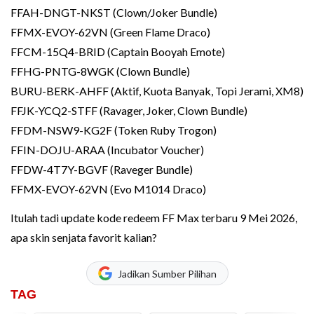
FFAH-DNGT-NKST (Clown/Joker Bundle)
FFMX-EVOY-62VN (Green Flame Draco)
FFCM-15Q4-BRID (Captain Booyah Emote)
FFHG-PNTG-8WGK (Clown Bundle)
BURU-BERK-AHFF (Aktif, Kuota Banyak, Topi Jerami, XM8)
FFJK-YCQ2-STFF (Ravager, Joker, Clown Bundle)
FFDM-NSW9-KG2F (Token Ruby Trogon)
FFIN-DOJU-ARAA (Incubator Voucher)
FFDW-4T7Y-BGVF (Raveger Bundle)
FFMX-EVOY-62VN (Evo M1014 Draco)
Itulah tadi update kode redeem FF Max terbaru 9 Mei 2026,
apa skin senjata favorit kalian?
Jadikan Sumber Pilihan
TAG