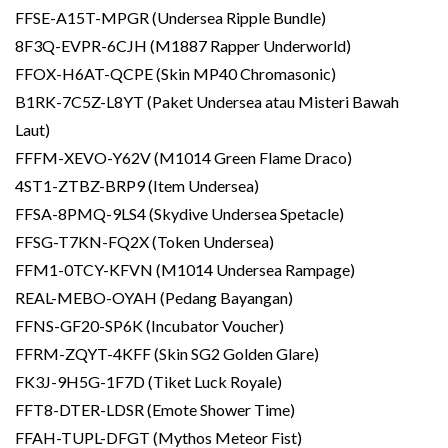
FFSE-A15T-MPGR (Undersea Ripple Bundle)
8F3Q-EVPR-6CJH (M1887 Rapper Underworld)
FFOX-H6AT-QCPE (Skin MP40 Chromasonic)
B1RK-7C5Z-L8YT (Paket Undersea atau Misteri Bawah
Laut)
FFFM-XEVO-Y62V (M1014 Green Flame Draco)
4ST1-ZTBZ-BRP9 (Item Undersea)
FFSA-8PMQ-9LS4 (Skydive Undersea Spetacle)
FFSG-T7KN-FQ2X (Token Undersea)
FFM1-0TCY-KFVN (M1014 Undersea Rampage)
REAL-MEBO-OYAH (Pedang Bayangan)
FFNS-GF20-SP6K (Incubator Voucher)
FFRM-ZQYT-4KFF (Skin SG2 Golden Glare)
FK3J-9H5G-1F7D (Tiket Luck Royale)
FFT8-DTER-LDSR (Emote Shower Time)
FFAH-TUPL-DFGT (Mythos Meteor Fist)