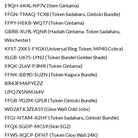
E9QH-6K4L-NP7V (Item Gintama)
FFGN-TMAQ-TCX8 (Token Sadaharu, Gintoki Bundle)
FFPY-HEKB-WQ77 (Token Gintama)
GBRB-XU9L-YQNR (Hadiah Gintama, Token Sadaharu,
Winchester)
KFST-2XK5-FYGX (Universal Ring Token, MP40 Cobra)
XLGB-U675-LYN2 (Token Bundel Golden Shade)
S9QK-2L6V-P3MR (Token Gintama)
FFNK-BB9D-SUZN (Token Kagura Bundle)
BR43FMAPYEZZ
UPQ7X5NMJ64V
FFGB-YG2M-GPLR (Token Gintoki Bundle)
WD2ATK3ZEA55 (Gloo Wall Odd Jobs)
FFGI-NTAM-A2HF (Token Sadaharu, Gintoki Bundle)
FFQX-SGOP-MCS9 (Skin SG2)
FFWS-XQCP-DFNT (Token Gloo Wall 24K)