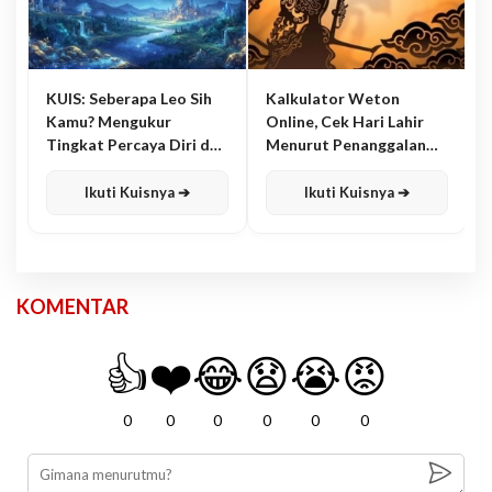
KUIS: Seberapa Leo Sih
Kalkulator Weton
Kamu? Mengukur
Online, Cek Hari Lahir
Tingkat Percaya Diri dan
Menurut Penanggalan
Karisma
Jawa
Ikuti Kuisnya ➔
Ikuti Kuisnya ➔
KOMENTAR
👍
❤️
😂
😧
😭
😡
0
0
0
0
0
0