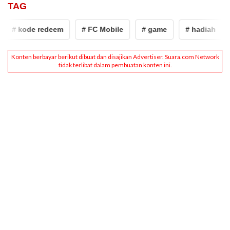
TAG
 kode redeem
# FC Mobile
# game
# hadiah
# k