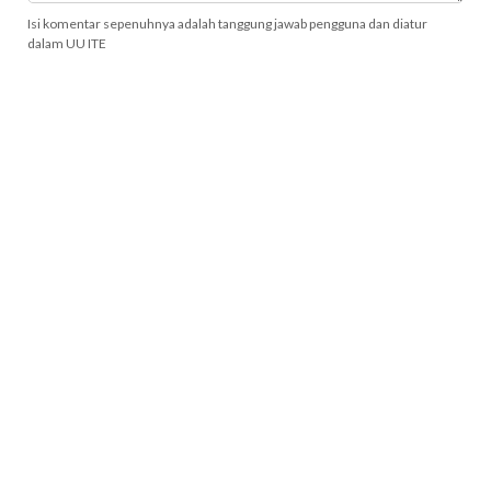
Isi komentar sepenuhnya adalah tanggung jawab pengguna dan diatur
dalam UU ITE