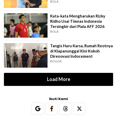
Out?
BOLA
Kata-kata Mengharukan Rizky
Ridho Usai Timnas Indonesia
Tersingkir dari Piala AFF 2026
BOLA
Tangis Haru Karsa, Rumah Reotnya
di Klapanunggal Kini Kokoh
Direnovasi Indocement
BOGOR
Load More
Ikuti Kami