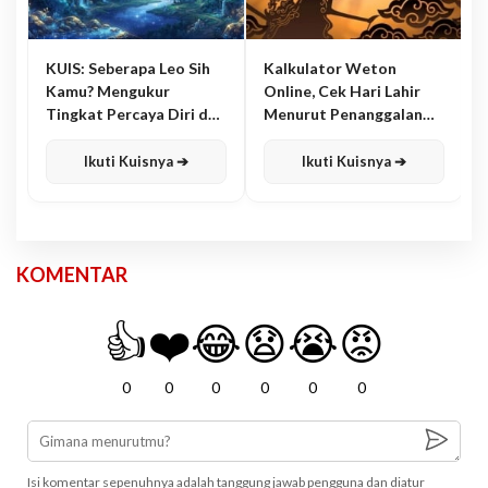
KUIS: Seberapa Leo Sih
Kalkulator Weton
Kamu? Mengukur
Online, Cek Hari Lahir
Tingkat Percaya Diri dan
Menurut Penanggalan
Karisma
Jawa
Ikuti Kuisnya ➔
Ikuti Kuisnya ➔
KOMENTAR
👍
❤️
😂
😧
😭
😡
0
0
0
0
0
0
Isi komentar sepenuhnya adalah tanggung jawab pengguna dan diatur