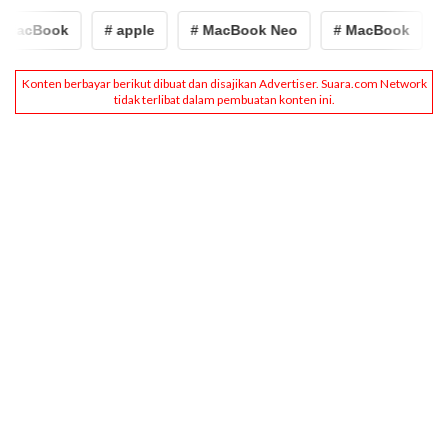
MacBook
# apple
# MacBook Neo
# MacBook
#