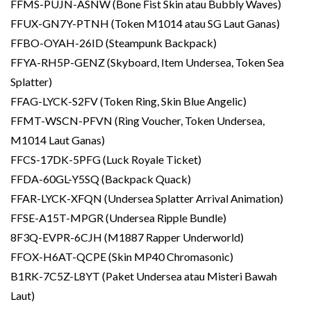
FFMS-PUJN-ASNW (Bone Fist Skin atau Bubbly Waves)
FFUX-GN7Y-PTNH (Token M1014 atau SG Laut Ganas)
FFBO-OYAH-26ID (Steampunk Backpack)
FFYA-RH5P-GENZ (Skyboard, Item Undersea, Token Sea
Splatter)
FFAG-LYCK-S2FV (Token Ring, Skin Blue Angelic)
FFMT-WSCN-PFVN (Ring Voucher, Token Undersea,
M1014 Laut Ganas)
FFCS-17DK-5PFG (Luck Royale Ticket)
FFDA-60GL-Y5SQ (Backpack Quack)
FFAR-LYCK-XFQN (Undersea Splatter Arrival Animation)
FFSE-A15T-MPGR (Undersea Ripple Bundle)
8F3Q-EVPR-6CJH (M1887 Rapper Underworld)
FFOX-H6AT-QCPE (Skin MP40 Chromasonic)
B1RK-7C5Z-L8YT (Paket Undersea atau Misteri Bawah
Laut)