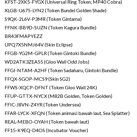
KFST-2XK5-FYGX (Universal Ring Token, MP40 Cobra)
XLGB-U675-LYN2 (Token Bundel Golden Shade)
S9QK-2L6V-P3MR (Token Gintama)
FFNK-BB9D-SUZN (Token Kagura Bundle)
BR43FMAPYEZZ
UPQ7X5NMJ64V (Skin Eclipse)
FFGB-YG2M-GPLR (Token Gintoki Bundle)
WD2ATK3ZEA55 (Gloo Wall Odd Jobs)
FFGI-NTAM-A2HF (Token Sadaharu, Gintoki Bundle)
FFQX-SGOP-MCS9 (Skin SG2)
FFWS-XQCP-DFNT (Token Gloo Wall 24K)
FFUP-GTTX-NYCX (M82B Golden, Token Golden)
FFIC-J8VN-Z4YR (Token Undersea)
FFAR-LYCK-XFQN (Token animasi bawah laut, Sea Splatter)
REAL-MEBO-OYAH (Token bawah laut)
FF15-K9EQ-D4OS (Incubator Voucher)