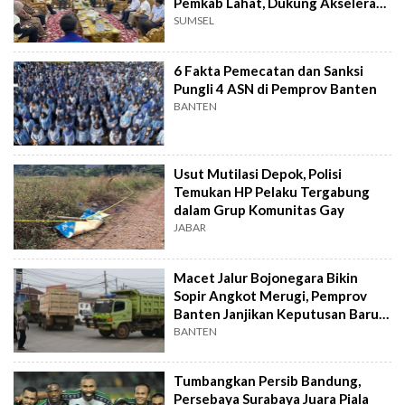
Pemkab Lahat, Dukung Akselerasi
Ekonomi Daerah
SUMSEL
6 Fakta Pemecatan dan Sanksi
Pungli 4 ASN di Pemprov Banten
BANTEN
Usut Mutilasi Depok, Polisi
Temukan HP Pelaku Tergabung
dalam Grup Komunitas Gay
JABAR
Macet Jalur Bojonegara Bikin
Sopir Angkot Merugi, Pemprov
Banten Janjikan Keputusan Baru 4
Hari Lagi
BANTEN
Tumbangkan Persib Bandung,
Persebaya Surabaya Juara Piala