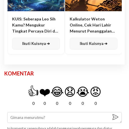
KUIS: Seberapa Leo Sih
Kalkulator Weton
Kamu? Mengukur
Online, Cek Hari Lahir
Tingkat Percaya Diri dan
Menurut Penanggalan
Karisma
Jawa
Ikuti Kuisnya ➔
Ikuti Kuisnya ➔
KOMENTAR
👍
❤️
😂
😧
😭
😡
0
0
0
0
0
0
Isi komentar sepenuhnya adalah tanggung jawab pengguna dan diatur