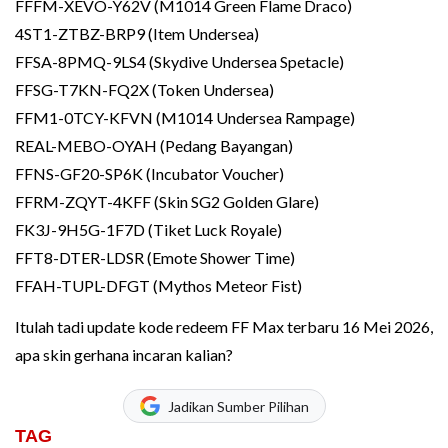
FFFM-XEVO-Y62V (M1014 Green Flame Draco)
4ST1-ZTBZ-BRP9 (Item Undersea)
FFSA-8PMQ-9LS4 (Skydive Undersea Spetacle)
FFSG-T7KN-FQ2X (Token Undersea)
FFM1-0TCY-KFVN (M1014 Undersea Rampage)
REAL-MEBO-OYAH (Pedang Bayangan)
FFNS-GF20-SP6K (Incubator Voucher)
FFRM-ZQYT-4KFF (Skin SG2 Golden Glare)
FK3J-9H5G-1F7D (Tiket Luck Royale)
FFT8-DTER-LDSR (Emote Shower Time)
FFAH-TUPL-DFGT (Mythos Meteor Fist)
Itulah tadi update kode redeem FF Max terbaru 16 Mei 2026,
apa skin gerhana incaran kalian?
Jadikan Sumber Pilihan
TAG