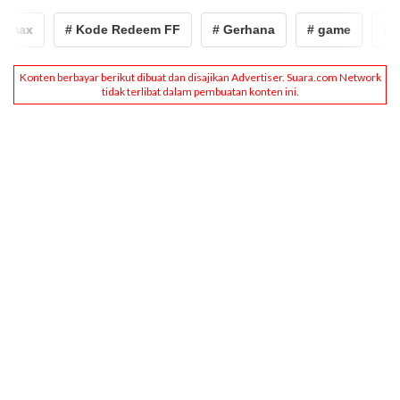
x
# Kode Redeem FF
# Gerhana
# game
# skin