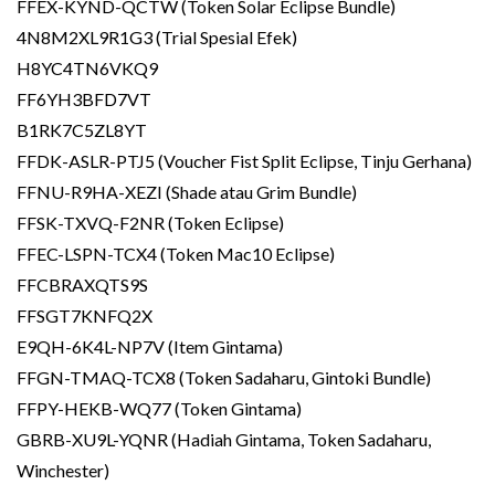
FFEX-KYND-QCTW (Token Solar Eclipse Bundle)
4N8M2XL9R1G3 (Trial Spesial Efek)
H8YC4TN6VKQ9
FF6YH3BFD7VT
B1RK7C5ZL8YT
FFDK-ASLR-PTJ5 (Voucher Fist Split Eclipse, Tinju Gerhana)
FFNU-R9HA-XEZI (Shade atau Grim Bundle)
FFSK-TXVQ-F2NR (Token Eclipse)
FFEC-LSPN-TCX4 (Token Mac10 Eclipse)
FFCBRAXQTS9S
FFSGT7KNFQ2X
E9QH-6K4L-NP7V (Item Gintama)
FFGN-TMAQ-TCX8 (Token Sadaharu, Gintoki Bundle)
FFPY-HEKB-WQ77 (Token Gintama)
GBRB-XU9L-YQNR (Hadiah Gintama, Token Sadaharu,
Winchester)