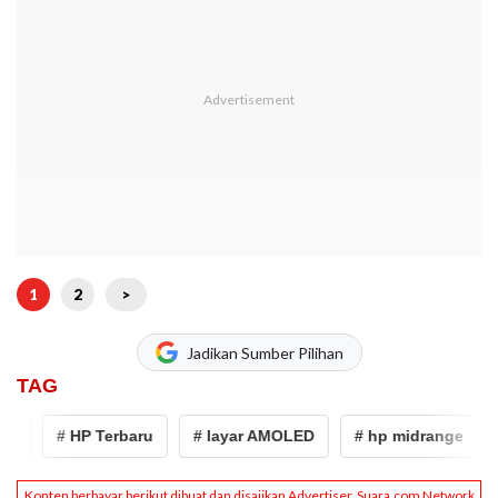
1
2
>
Jadikan Sumber Pilihan
TAG
# HP Terbaru
# layar AMOLED
# hp midrange
# 