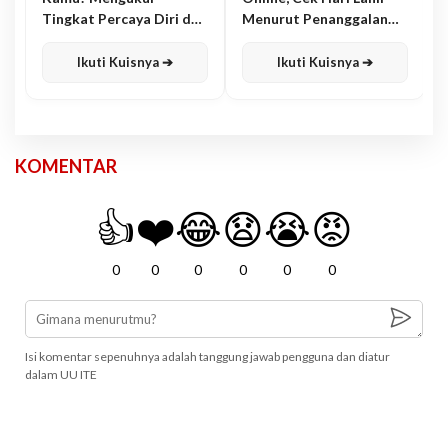
Tingkat Percaya Diri dan
Menurut Penanggalan
Karisma
Jawa
Ikuti Kuisnya ➔
Ikuti Kuisnya ➔
KOMENTAR
👍
❤️
😂
😧
😭
😡
0
0
0
0
0
0
Isi komentar sepenuhnya adalah tanggung jawab pengguna dan diatur
dalam UU ITE