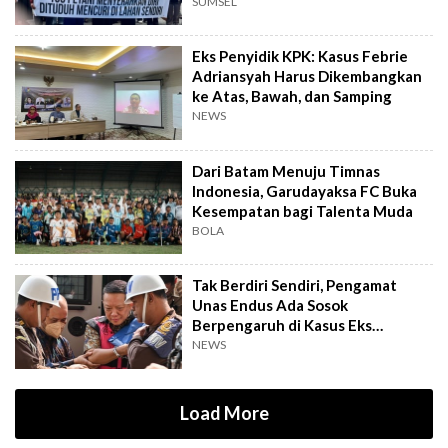
SUMSEL
Eks Penyidik KPK: Kasus Febrie
Adriansyah Harus Dikembangkan
ke Atas, Bawah, dan Samping
NEWS
Dari Batam Menuju Timnas
Indonesia, Garudayaksa FC Buka
Kesempatan bagi Talenta Muda
BOLA
Tak Berdiri Sendiri, Pengamat
Unas Endus Ada Sosok
Berpengaruh di Kasus Eks
Jampidsus
NEWS
Load More