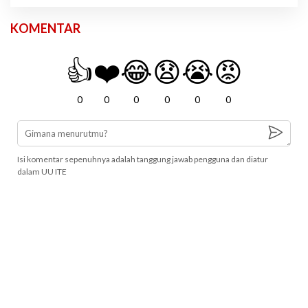
KOMENTAR
👍
❤️
😂
😧
😭
😡
0
0
0
0
0
0
Isi komentar sepenuhnya adalah tanggung jawab pengguna dan diatur
dalam UU ITE