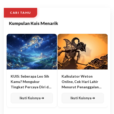
CARI TAHU
Kumpulan Kuis Menarik
KUIS: Seberapa Leo Sih
Kalkulator Weton
Kamu? Mengukur
Online, Cek Hari Lahir
Tingkat Percaya Diri dan
Menurut Penanggalan
Karisma
Jawa
Ikuti Kuisnya ➔
Ikuti Kuisnya ➔