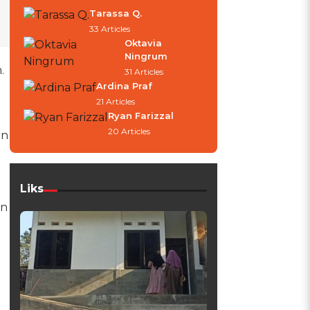
Tarassa Q.
33 Articles
Oktavia
Ningrum
.
31 Articles
Ardina Praf
21 Articles
Ryan Farizzal
20 Articles
an
Liks
an