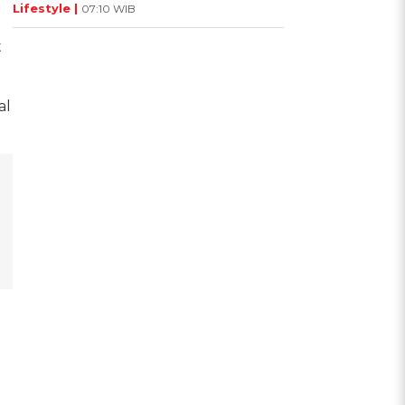
Lifestyle |
07:10 WIB
t
al