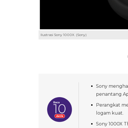
Ilustrasi Sony 1000X. (Sony)
Sony menghad
penantang Ap
Perangkat me
logam kuat.
Sony 1000X Th