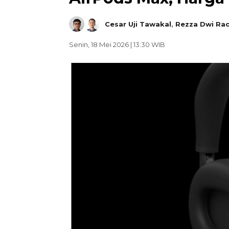
Cesar Uji Tawakal
,
Rezza Dwi Ra
Senin, 18 Mei 2026 | 13:30 WIB