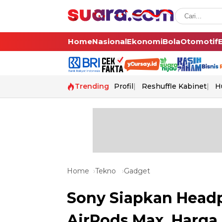
Home
Nasional
Ekonomi
Bola
Otomotif
Trending
Profil
Reshuffle Kabinet
H
Home
Tekno
Gadget
Sony Siapkan Head
AirPods Max, Harga 