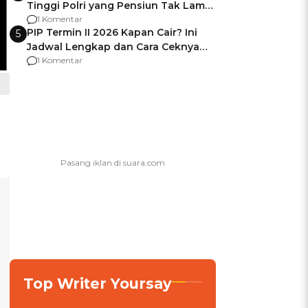
Tinggi Polri yang Pensiun Tak Lama
Usai Jadi Brigjen
1 Komentar
PIP Termin II 2026 Kapan Cair? Ini
5
Jadwal Lengkap dan Cara Ceknya
agar Dana Tidak Hangus!
1 Komentar
Top Writer Yoursay