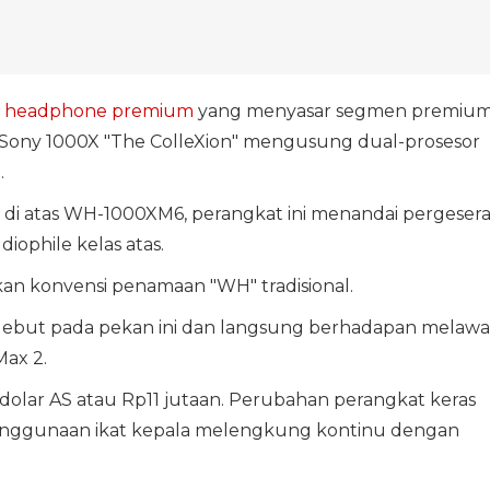
n
headphone
premium
yang menyasar segmen premium
 Sony 1000X "The ColleXion" mengusung dual-prosesor
.
di atas WH-1000XM6, perangkat ini menandai pergeser
iophile kelas atas.
an konvensi penamaan "WH" tradisional.
i debut pada pekan ini dan langsung berhadapan melaw
Max 2.
olar AS atau Rp11 jutaan. Perubahan perangkat keras
penggunaan ikat kepala melengkung kontinu dengan