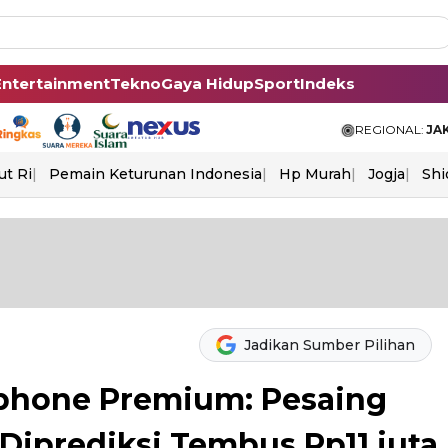
Entertainment
Tekno
Gaya Hidup
Sport
Indeks
REGIONAL:
JA
ut Ri
Pemain Keturunan Indonesia
Hp Murah
Jogja
Shi
Jadikan Sumber Pilihan
phone Premium: Pesaing
Diprediksi Tembus Rp11 juta