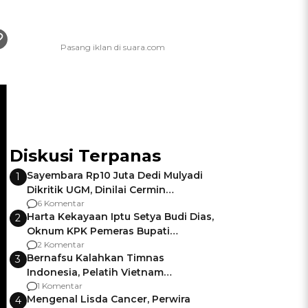
Diskusi Terpanas
Sayembara Rp10 Juta Dedi Mulyadi
1
Dikritik UGM, Dinilai Cermin
Gagalnya Negara Jamin Keamanan
6 Komentar
Harta Kekayaan Iptu Setya Budi Dias,
2
Oknum KPK Pemeras Bupati
Pemalang
2 Komentar
Bernafsu Kalahkan Timnas
3
Indonesia, Pelatih Vietnam
Berencana Pakai Jimat di Pakansari
1 Komentar
Mengenal Lisda Cancer, Perwira
4