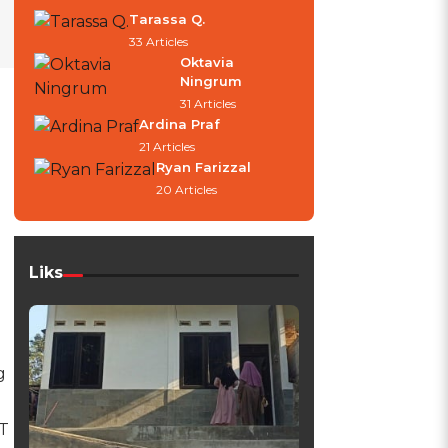
Tarassa Q.
33 Articles
Oktavia
Ningrum
31 Articles
Ardina Praf
21 Articles
Ryan Farizzal
20 Articles
Liks
g
PT