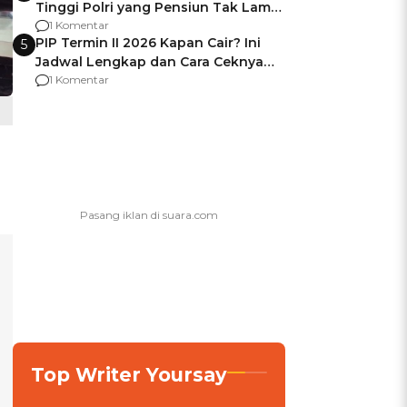
Tinggi Polri yang Pensiun Tak Lama
Usai Jadi Brigjen
1 Komentar
PIP Termin II 2026 Kapan Cair? Ini
5
Jadwal Lengkap dan Cara Ceknya
agar Dana Tidak Hangus!
1 Komentar
Top Writer Yoursay