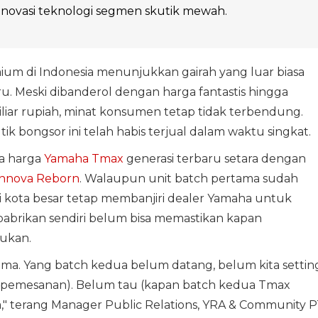
a inovasi teknologi segmen skutik mewah.
um di Indonesia menunjukkan gairah yang luar biasa
. Meski dibanderol dengan harga fantastis hingga
ar rupiah, minat konsumen tetap tidak terbendung.
ik bongsor ini telah habis terjual dalam waktu singkat.
na harga
Yamaha Tmax
generasi terbaru setara dengan
Innova Reborn
. Walaupun unit batch pertama sudah
i kota besar tetap membanjiri dealer Yamaha untuk
pabrikan sendiri belum bisa memastikan kapan
kukan.
ama. Yang batch kedua belum datang, belum kita settin
 (pemesanan). Belum tau (kapan batch kedua Tmax
a," terang Manager Public Relations, YRA & Community 