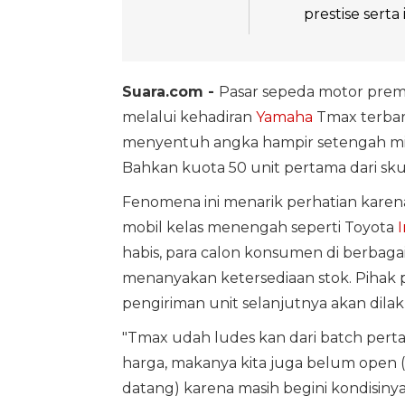
prestise sert
Suara.com -
Pasar sepeda motor premi
melalui kehadiran
Yamaha
Tmax terbaru
menyentuh angka hampir setengah mili
Bahkan kuota 50 unit pertama dari skut
Fenomena ini menarik perhatian kare
mobil kelas menengah seperti Toyota
habis, para calon konsumen di berbaga
menanyakan ketersediaan stok. Pihak 
pengiriman unit selanjutnya akan dila
"Tmax udah ludes kan dari batch pert
harga, makanya kita juga belum open
datang) karena masih begini kondisiny