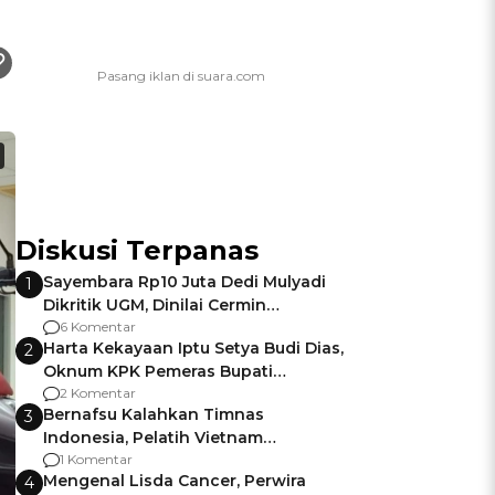
Diskusi Terpanas
Sayembara Rp10 Juta Dedi Mulyadi
1
Dikritik UGM, Dinilai Cermin
Gagalnya Negara Jamin Keamanan
6 Komentar
Harta Kekayaan Iptu Setya Budi Dias,
2
Oknum KPK Pemeras Bupati
Pemalang
2 Komentar
Bernafsu Kalahkan Timnas
3
Indonesia, Pelatih Vietnam
Berencana Pakai Jimat di Pakansari
1 Komentar
Mengenal Lisda Cancer, Perwira
4