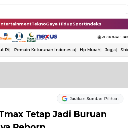
Entertainment
Tekno
Gaya Hidup
Sport
Indeks
REGIONAL:
JA
ut Ri
Pemain Keturunan Indonesia
Hp Murah
Jogja
Shi
Jadikan Sumber Pilihan
max Tetap Jadi Buruan
ova Reborn