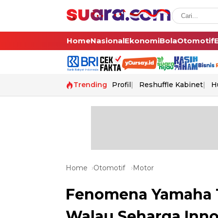
Home
Nasional
Ekonomi
Bola
Otomotif
Trending
Profil
Reshuffle Kabinet
H
Home
Otomotif
Motor
Fenomena Yamaha T
Walau Seharga Inn