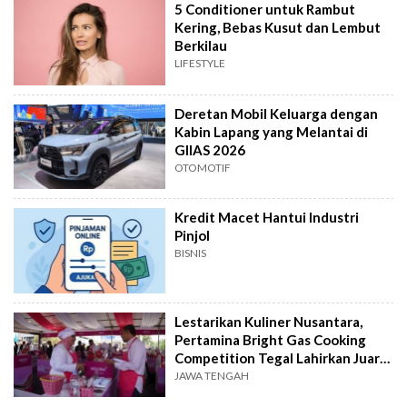
5 Conditioner untuk Rambut
Kering, Bebas Kusut dan Lembut
Berkilau
LIFESTYLE
Deretan Mobil Keluarga dengan
Kabin Lapang yang Melantai di
GIIAS 2026
OTOMOTIF
Kredit Macet Hantui Industri
Pinjol
BISNIS
Lestarikan Kuliner Nusantara,
Pertamina Bright Gas Cooking
Competition Tegal Lahirkan Juara
Baru
JAWA TENGAH