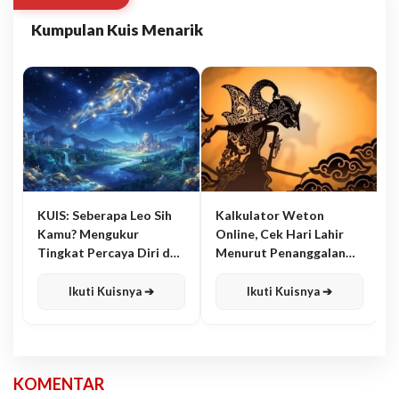
Kumpulan Kuis Menarik
KUIS: Seberapa Leo Sih
Kalkulator Weton
Kamu? Mengukur
Online, Cek Hari Lahir
Tingkat Percaya Diri dan
Menurut Penanggalan
Karisma
Jawa
Ikuti Kuisnya ➔
Ikuti Kuisnya ➔
KOMENTAR