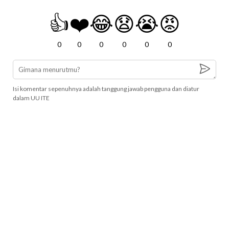
👍
❤️
😂
😧
😭
😡
0
0
0
0
0
0
Isi komentar sepenuhnya adalah tanggung jawab pengguna dan diatur
dalam UU ITE