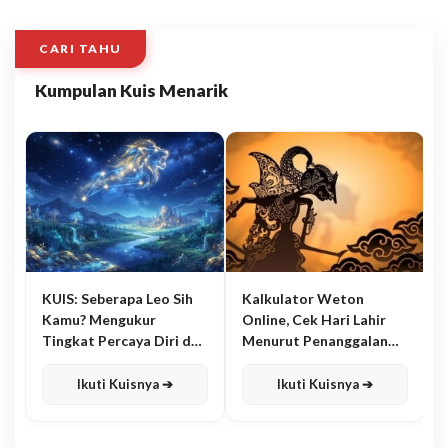
CARI TAHU
Kumpulan Kuis Menarik
KUIS: Seberapa Leo Sih
Kalkulator Weton
Kamu? Mengukur
Online, Cek Hari Lahir
Tingkat Percaya Diri dan
Menurut Penanggalan
Karisma
Jawa
Ikuti Kuisnya ➔
Ikuti Kuisnya ➔