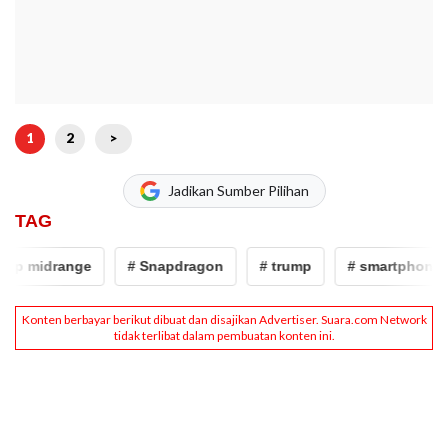
1
2
>
Jadikan Sumber Pilihan
TAG
hp midrange
# Snapdragon
# trump
# smartphone