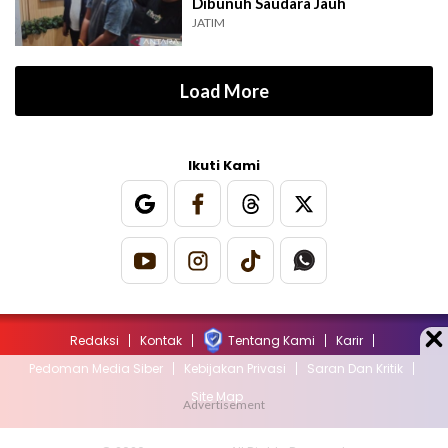
Dibunuh Saudara Jauh
JATIM
Load More
Ikuti Kami
Redaksi
Kontak
Tentang Kami
Karir
Pedoman Media Siber
Kebijakan Privasi
Saran Dan Kritik
Site Map