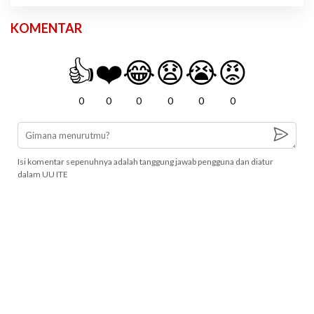
KOMENTAR
👍
❤️
😂
😧
😭
😡
0
0
0
0
0
0
Isi komentar sepenuhnya adalah tanggung jawab pengguna dan diatur
dalam UU ITE