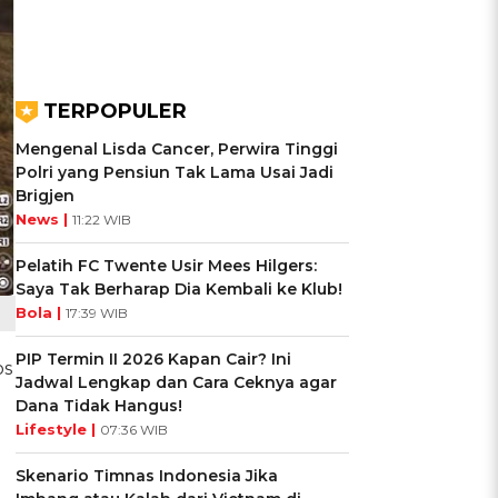
TERPOPULER
Mengenal Lisda Cancer, Perwira Tinggi
Polri yang Pensiun Tak Lama Usai Jadi
Brigjen
News |
11:22 WIB
Pelatih FC Twente Usir Mees Hilgers:
Saya Tak Berharap Dia Kembali ke Klub!
Bola |
17:39 WIB
PIP Termin II 2026 Kapan Cair? Ini
os
Jadwal Lengkap dan Cara Ceknya agar
Dana Tidak Hangus!
Lifestyle |
07:36 WIB
Skenario Timnas Indonesia Jika