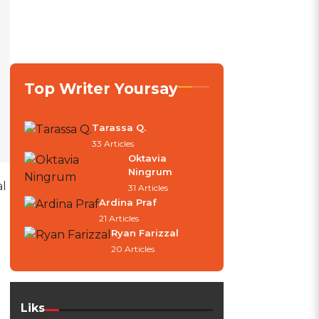
Top Writer Yoursay
Tarassa Q.
33 Articles
Oktavia
Ningrum
al
31 Articles
Ardina Praf
21 Articles
Ryan Farizzal
20 Articles
Liks