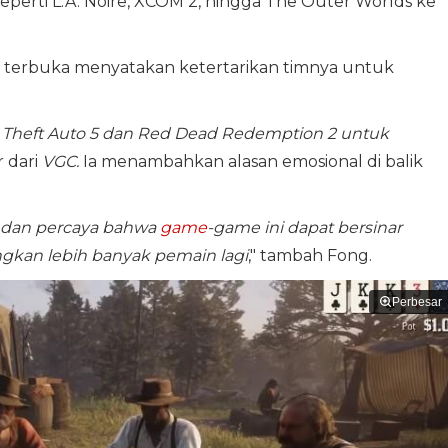
eperti L.A. Noire, XCOM 2, hingga The Outer Worlds ke
 terbuka menyatakan ketertarikan timnya untuk
 Theft Auto 5 dan Red Dead Redemption 2 untuk
 dari
VGC.
Ia menambahkan alasan emosional di balik
t dan percaya bahwa
game
-game ini dapat bersinar
gkan lebih banyak pemain lagi
," tambah Fong.
Perbesar