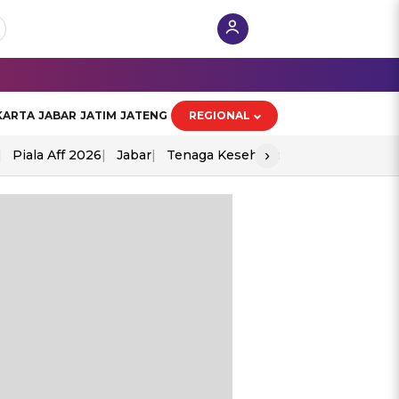
KARTA
JABAR
JATIM
JATENG
REGIONAL
›
Piala Aff 2026
Jabar
Tenaga Kesehatan
Ppad