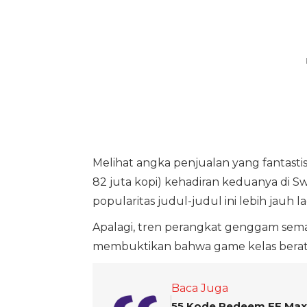
Melihat angka penjualan yang fantast
82 juta kopi) kehadiran keduanya di Sw
popularitas judul-judul ini lebih jauh la
Apalagi, tren perangkat genggam sem
membuktikan bahwa game kelas berat s
Baca Juga
55 Kode Redeem FF Max T