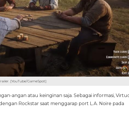
Trailer. [YouTube/GameSpot]
an-angan atau keinginan saja. Sebagai informasi, Virtu
 dengan Rockstar saat menggarap port L.A. Noire pada