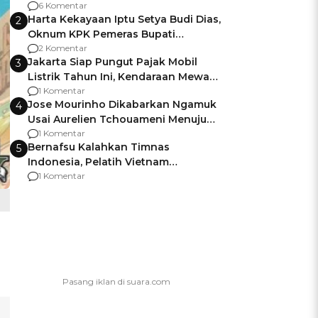
Gagalnya Negara Jamin Keamanan
6 Komentar
Harta Kekayaan Iptu Setya Budi Dias,
2
Oknum KPK Pemeras Bupati
Pemalang
2 Komentar
Jakarta Siap Pungut Pajak Mobil
3
Listrik Tahun Ini, Kendaraan Mewah
Kena hingga 75% PKB
1 Komentar
Jose Mourinho Dikabarkan Ngamuk
4
Usai Aurelien Tchouameni Menuju
Manchester United
1 Komentar
Bernafsu Kalahkan Timnas
5
Indonesia, Pelatih Vietnam
Berencana Pakai Jimat di Pakansari
1 Komentar