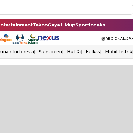
Entertainment
Tekno
Gaya Hidup
Sport
Indeks
REGIONAL:
JA
unan Indonesia
Sunscreen
Hut Ri
Kulkas
Mobil Listrik