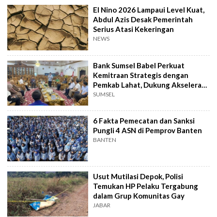
El Nino 2026 Lampaui Level Kuat,
Abdul Azis Desak Pemerintah
Serius Atasi Kekeringan
NEWS
Bank Sumsel Babel Perkuat
Kemitraan Strategis dengan
Pemkab Lahat, Dukung Akselerasi
Ekonomi Daerah
SUMSEL
6 Fakta Pemecatan dan Sanksi
Pungli 4 ASN di Pemprov Banten
BANTEN
Usut Mutilasi Depok, Polisi
Temukan HP Pelaku Tergabung
dalam Grup Komunitas Gay
JABAR