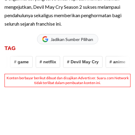
mengejutkan, Devil May Cry Season 2 sukses melampaui
pendahulunya sekaligus memberikan penghormatan bagi
seluruh sejarah franchise ini.
Jadikan Sumber Pilihan
TAG
# game
# netflix
# Devil May Cry
# anime
#