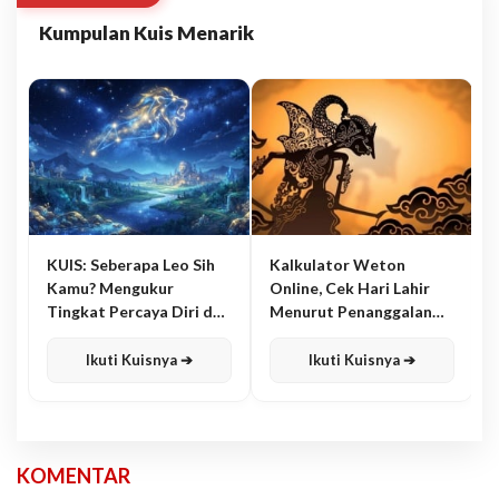
Kumpulan Kuis Menarik
KUIS: Seberapa Leo Sih
Kalkulator Weton
Kamu? Mengukur
Online, Cek Hari Lahir
Tingkat Percaya Diri dan
Menurut Penanggalan
Karisma
Jawa
Ikuti Kuisnya ➔
Ikuti Kuisnya ➔
KOMENTAR