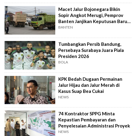
Macet Jalur Bojonegara Bikin
Sopir Angkot Merugi, Pemprov
Banten Janjikan Keputusan Baru 4
Hari Lagi
BANTEN
Tumbangkan Persib Bandung,
Persebaya Surabaya Juara Piala
Presiden 2026
BOLA
KPK Bedah Dugaan Permainan
Jalur Hijau dan Jalur Merah di
Kasus Suap Bea Cukai
NEWS
74 Kontraktor SPPG Minta
Kepastian Pembayaran dan
Penyelesaian Administrasi Proyek
NEWS