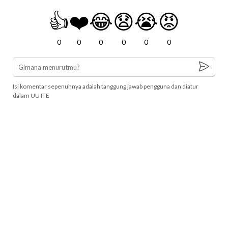
👍
❤️
😂
😧
😭
😡
0
0
0
0
0
0
Isi komentar sepenuhnya adalah tanggung jawab pengguna dan diatur
dalam UU ITE