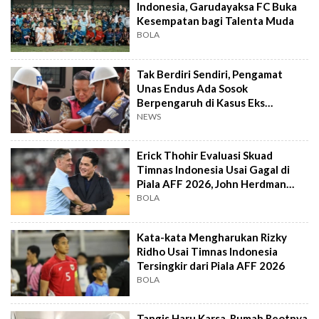
Indonesia, Garudayaksa FC Buka
Kesempatan bagi Talenta Muda
BOLA
Tak Berdiri Sendiri, Pengamat
Unas Endus Ada Sosok
Berpengaruh di Kasus Eks
Jampidsus
NEWS
Erick Thohir Evaluasi Skuad
Timnas Indonesia Usai Gagal di
Piala AFF 2026, John Herdman
Out?
BOLA
Kata-kata Mengharukan Rizky
Ridho Usai Timnas Indonesia
Tersingkir dari Piala AFF 2026
BOLA
Tangis Haru Karsa, Rumah Reotnya