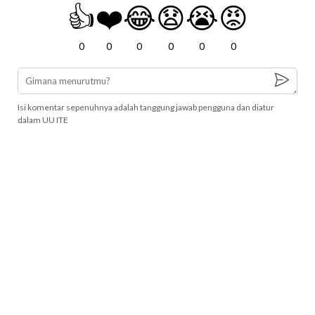
👍
❤️
😂
😧
😭
😡
0
0
0
0
0
0
Isi komentar sepenuhnya adalah tanggung jawab pengguna dan diatur
dalam UU ITE