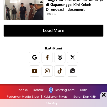
di Klapanunggal Kini Kokoh
Direnovasi Indocement
BOGOR
Load More
Ikuti Kami
Redaksi
Kontak
Tentang Kami
Karir
Pedoman Media Siber
Kebijakan Privasi
Saran Dan Kritik
Site Map