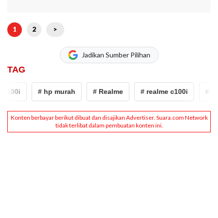
1
2
>
Jadikan Sumber Pilihan
TAG
c100i
# hp murah
# Realme
# realme c100i
# hp