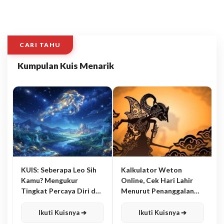
CARI TAHU
Kumpulan Kuis Menarik
KUIS: Seberapa Leo Sih
Kalkulator Weton
Kamu? Mengukur
Online, Cek Hari Lahir
Tingkat Percaya Diri dan
Menurut Penanggalan
Karisma
Jawa
Ikuti Kuisnya ➔
Ikuti Kuisnya ➔