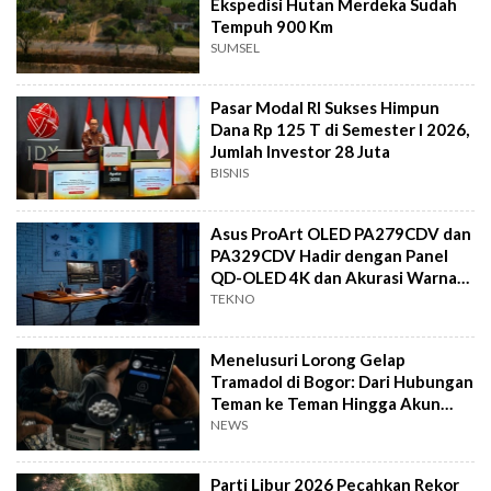
Ekspedisi Hutan Merdeka Sudah
Tempuh 900 Km
SUMSEL
Pasar Modal RI Sukses Himpun
Dana Rp 125 T di Semester I 2026,
Jumlah Investor 28 Juta
BISNIS
Asus ProArt OLED PA279CDV dan
PA329CDV Hadir dengan Panel
QD-OLED 4K dan Akurasi Warna
Mutlak
TEKNO
Menelusuri Lorong Gelap
Tramadol di Bogor: Dari Hubungan
Teman ke Teman Hingga Akun
Medsos Private
NEWS
Parti Libur 2026 Pecahkan Rekor