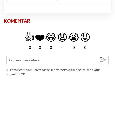
KOMENTAR
👍
❤️
😂
😧
😭
😡
0
0
0
0
0
0
Isi komentar sepenuhnya adalah tanggung jawab pengguna dan diatur
dalam UU ITE