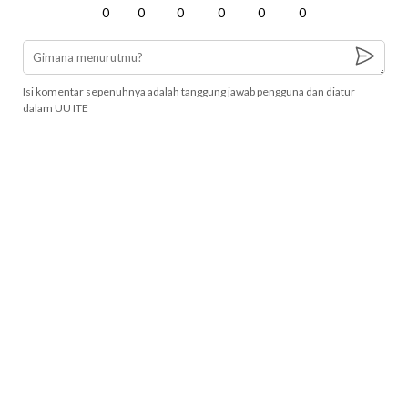
0
0
0
0
0
0
Isi komentar sepenuhnya adalah tanggung jawab pengguna dan diatur
dalam UU ITE