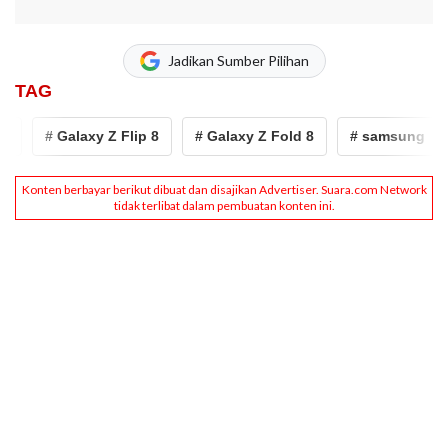
Jadikan Sumber Pilihan
TAG
# Galaxy Z Flip 8
# Galaxy Z Fold 8
# samsung
#