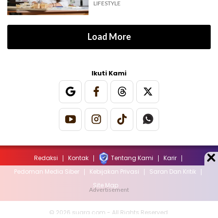
LIFESTYLE
Load More
Ikuti Kami
Redaksi
Kontak
Tentang Kami
Karir
Pedoman Media Siber
Kebijakan Privasi
Saran Dan Kritik
Site Map
© 2026 suara.com - All Rights Reserved.