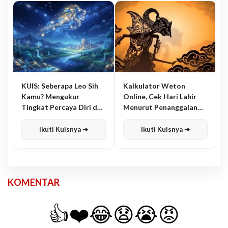
KUIS: Seberapa Leo Sih
Kalkulator Weton
Kamu? Mengukur
Online, Cek Hari Lahir
Tingkat Percaya Diri dan
Menurut Penanggalan
Karisma
Jawa
Ikuti Kuisnya ➔
Ikuti Kuisnya ➔
KOMENTAR
👍
❤️
😂
😧
😭
😡