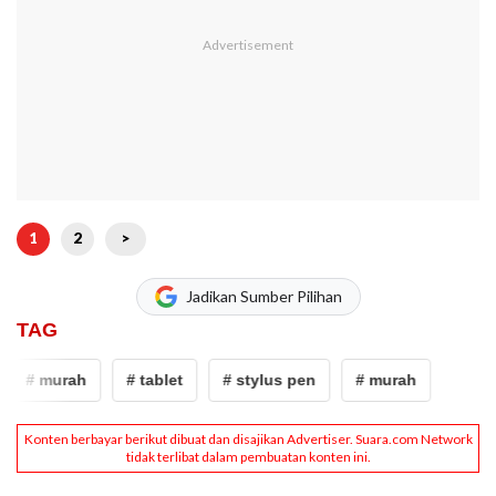
1
2
>
Jadikan Sumber Pilihan
TAG
# murah
# tablet
# stylus pen
# murah