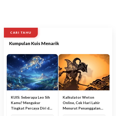
CARI TAHU
Kumpulan Kuis Menarik
KUIS: Seberapa Leo Sih
Kalkulator Weton
Kamu? Mengukur
Online, Cek Hari Lahir
Tingkat Percaya Diri dan
Menurut Penanggalan
Karisma
Jawa