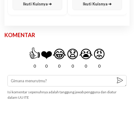
Ikuti Kuisnya ➔
Ikuti Kuisnya ➔
KOMENTAR
👍
❤️
😂
😧
😭
😡
0
0
0
0
0
0
Isi komentar sepenuhnya adalah tanggung jawab pengguna dan diatur
dalam UU ITE