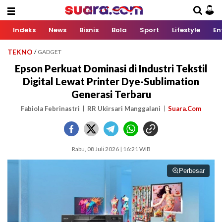
Indeks
News
Bisnis
Bola
Sport
Lifestyle
En
TEKNO
/
GADGET
Epson Perkuat Dominasi di Industri Tekstil
Digital Lewat Printer Dye-Sublimation
Generasi Terbaru
Fabiola Febrinastri
RR Ukirsari Manggalani
Suara.Com
Rabu, 08 Juli 2026 | 16:21 WIB
Perbesar