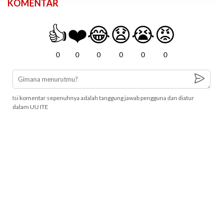
KOMENTAR
👍
❤️
😂
😧
😭
😡
0
0
0
0
0
0
Isi komentar sepenuhnya adalah tanggung jawab pengguna dan diatur
dalam UU ITE