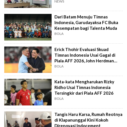
NEWS
Dari Batam Menuju Timnas
Indonesia, Garudayaksa FC Buka
Kesempatan bagi Talenta Muda
BOLA
Erick Thohir Evaluasi Skuad
Timnas Indonesia Usai Gagal di
Piala AFF 2026, John Herdman
Out?
BOLA
Kata-kata Mengharukan Rizky
Ridho Usai Timnas Indonesia
Tersingkir dari Piala AFF 2026
BOLA
Tangis Haru Karsa, Rumah Reotnya
di Klapanunggal Kini Kokoh
Direnovasi Indocement