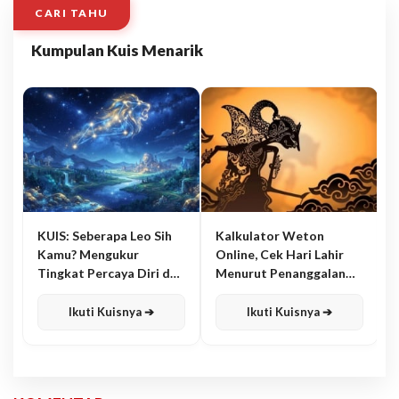
CARI TAHU
Kumpulan Kuis Menarik
KUIS: Seberapa Leo Sih
Kalkulator Weton
Kamu? Mengukur
Online, Cek Hari Lahir
Tingkat Percaya Diri dan
Menurut Penanggalan
Karisma
Jawa
Ikuti Kuisnya ➔
Ikuti Kuisnya ➔