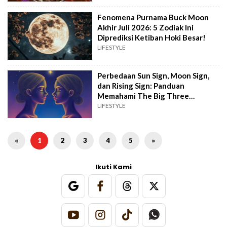
Fenomena Purnama Buck Moon
Akhir Juli 2026: 5 Zodiak Ini
Diprediksi Ketiban Hoki Besar!
LIFESTYLE
Perbedaan Sun Sign, Moon Sign,
dan Rising Sign: Panduan
Memahami The Big Three
Astrologi
LIFESTYLE
«
1
2
3
4
5
»
Ikuti Kami