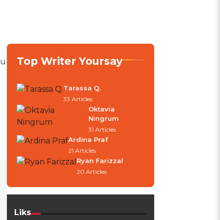
Top Writer Yoursay
su
Tarassa Q.
33 Articles
Oktavia
Ningrum
31 Articles
Ardina Praf
21 Articles
Ryan Farizzal
20 Articles
Liks