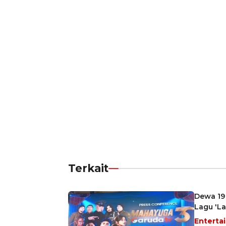
Terkait
Dewa 19 
Lagu 'L
Enterta