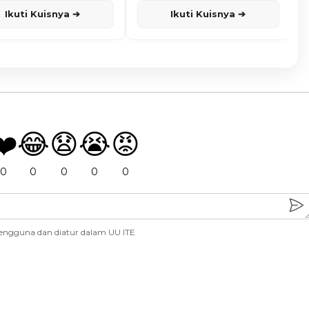
Ikuti Kuisnya ➔
Ikuti Kuisnya ➔
❤️
😂
😧
😭
😡
0
0
0
0
0
engguna dan diatur dalam UU ITE