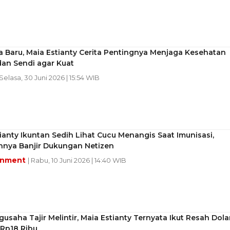
 Baru, Maia Estianty Cerita Pentingnya Menjaga Kesehatan
dan Sendi agar Kuat
 Selasa, 30 Juni 2026 | 15:54 WIB
ianty Ikuntan Sedih Lihat Cucu Menangis Saat Imunisasi,
nnya Banjir Dukungan Netizen
inment
| Rabu, 10 Juni 2026 | 14:40 WIB
ngusaha Tajir Melintir, Maia Estianty Ternyata Ikut Resah Dola
Rp18 Ribu