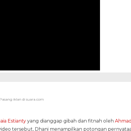
aia Estianty
yang dianggap gibah dan fitnah oleh
Ahma
 video tersebut, Dhani menampilkan potongan pernyata