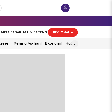
KARTA
JABAR
JATIM
JATENG
REGIONAL
›
creen
Perang As-Iran
Ekonomi
Hut Ri