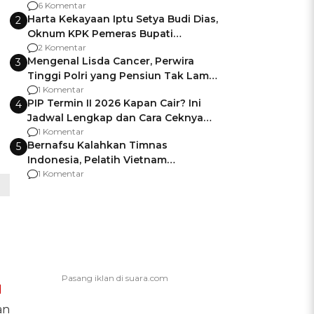
Gagalnya Negara Jamin Keamanan
6 Komentar
Harta Kekayaan Iptu Setya Budi Dias,
2
Oknum KPK Pemeras Bupati
Pemalang
2 Komentar
Mengenal Lisda Cancer, Perwira
3
Tinggi Polri yang Pensiun Tak Lama
Usai Jadi Brigjen
1 Komentar
PIP Termin II 2026 Kapan Cair? Ini
4
Jadwal Lengkap dan Cara Ceknya
agar Dana Tidak Hangus!
1 Komentar
Bernafsu Kalahkan Timnas
5
Indonesia, Pelatih Vietnam
Berencana Pakai Jimat di Pakansari
1 Komentar
d
an