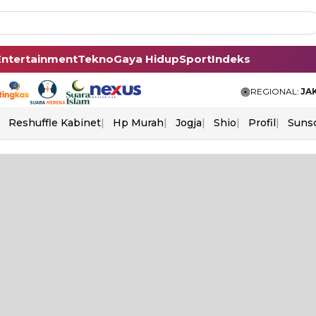
Entertainment
Tekno
Gaya Hidup
Sport
Indeks
REGIONAL:
JA
Reshuffle Kabinet
Hp Murah
Jogja
Shio
Profil
Suns