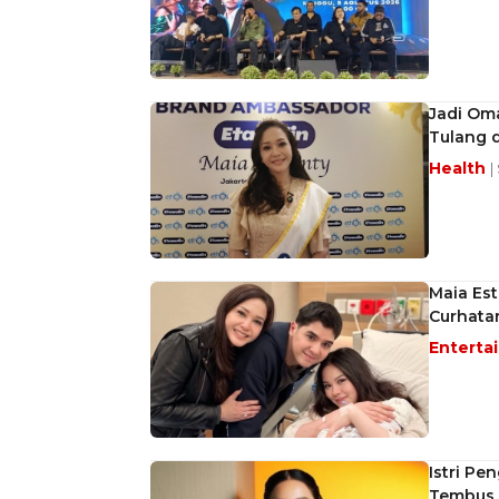
Jadi Oma
Tulang 
Health
|
Maia Est
Curhata
Enterta
Istri Pe
Tembus 