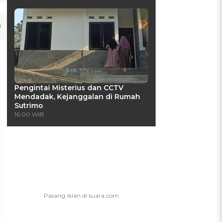
Pengintai Misterius dan CCTV
Mendadak, Kejanggalan di Rumah
Sutrimo
16:00 WIB
UIS: Sepatu Mana yang
KUIS: Seberapa Kenal
Cocok dengan
Kamu dengan Si Zodiak
Kepribadianmu?
Cancer?