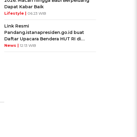
2026: Macan hingga Babi Berpeluang
Dapat Kabar Baik
Lifestyle |
06:23 WIB
Link Resmi
Pandang.istanapresiden.go.id buat
Daftar Upacara Bendera HUT RI di
Istana Negara
News |
12:13 WIB