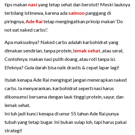
tips makan
nasi
yang tetap sehat dan berotot! Meski lauknya
terbilang istimewa, karena ada
salmon
panggang di
piringnya,
Ade Rai
tetap mengingatkan prinsip makan ‘Do
not eat naked carbs!’.
Apa maksudnya? Naked carbs adalah karbohidrat yang
dimakan sendirian, tanpa protein,
lemak sehat
, atau serat.
Contohnya: makan nasi putih doang, atau roti tanpa isi.
Efeknya? Gula darah bisa naik drastis & cepat lapar lagi!
Itulah kenapa Ade Rai mengingat jangan menerapkan naked
carbs. Ia menyarankan, karbohidrat seperti nasi harus
dikonsumsi bersama dengan lauk tinggi protein, sayur, dan
lemak sehat.
Ini tuh jadi kunci kenapa di umur 55 tahun Ade Rai punya
tubuh yang tetap bugar. Ini bukan sulap loh, tapi harus pakai
strategi!