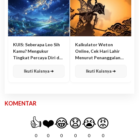
KUIS: Seberapa Leo Sih
Kalkulator Weton
Kamu? Mengukur
Online, Cek Hari Lahir
Tingkat Percaya Diri dan
Menurut Penanggalan
Karisma
Jawa
Ikuti Kuisnya ➔
Ikuti Kuisnya ➔
KOMENTAR
👍
❤️
😂
😧
😭
😡
0
0
0
0
0
0