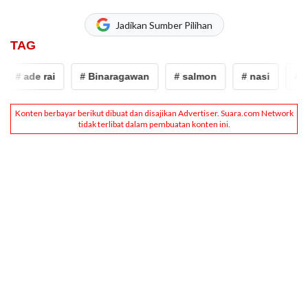
Jadikan Sumber Pilihan
TAG
# ade rai
# Binaragawan
# salmon
# nasi
# le