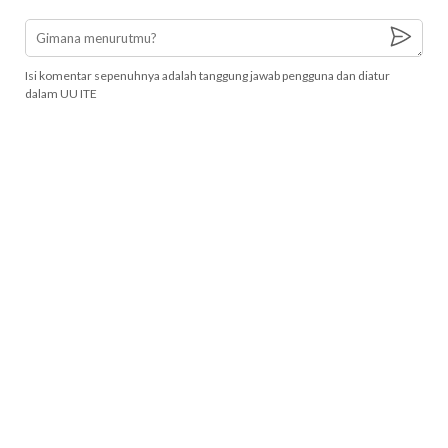
Isi komentar sepenuhnya adalah tanggung jawab pengguna dan diatur
dalam UU ITE