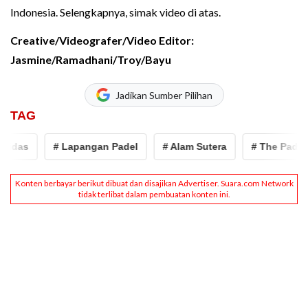
Indonesia. Selengkapnya, simak video di atas.
Creative/Videografer/Video Editor:
Jasmine/Ramadhani/Troy/Bayu
Jadikan Sumber Pilihan
TAG
idas
# Lapangan Padel
# Alam Sutera
# The Padel S