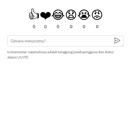
👍
❤️
😂
😧
😭
😡
0
0
0
0
0
0
Isi komentar sepenuhnya adalah tanggung jawab pengguna dan diatur
dalam UU ITE