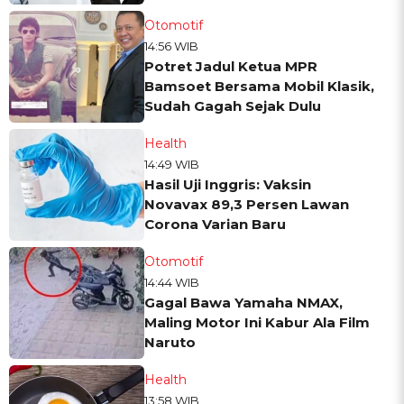
Otomotif
14:56 WIB
Potret Jadul Ketua MPR
Bamsoet Bersama Mobil Klasik,
Sudah Gagah Sejak Dulu
Health
14:49 WIB
Hasil Uji Inggris: Vaksin
Novavax 89,3 Persen Lawan
Corona Varian Baru
Otomotif
14:44 WIB
Gagal Bawa Yamaha NMAX,
Maling Motor Ini Kabur Ala Film
Naruto
Health
13:58 WIB