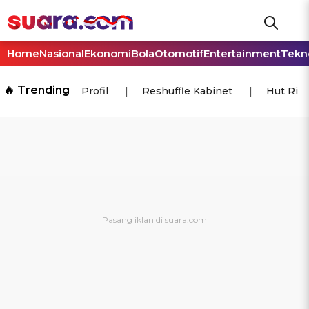
Home
Nasional
Ekonomi
Bola
Otomotif
Entertainment
Tekn
🔥 Trending
Profil
Reshuffle Kabinet
Hut Ri