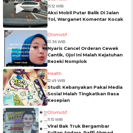
15:12 WIB
Aksi Mobil Putar Balik Di Jalan
Tol, Warganet Komentar Kocak
Otomotif
13:36 WIB
Nyaris Cancel Orderan Cewek
Cantik, Ojol Ini Malah Kejatuhan
Rezeki Nomplok
Health
12:49 WIB
Studi: Kebanyakan Pakai Media
Sosial Malah Tingkatkan Rasa
Kesepian
Otomotif
11:15 WIB
Viral Bak Truk Bergambar
Sultan Andara, Raffi Ahmad