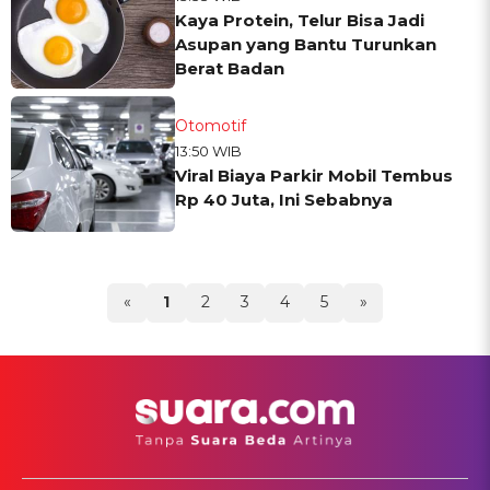
Kaya Protein, Telur Bisa Jadi
Asupan yang Bantu Turunkan
Berat Badan
Otomotif
13:50 WIB
Viral Biaya Parkir Mobil Tembus
Rp 40 Juta, Ini Sebabnya
«
1
2
3
4
5
»