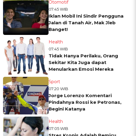
Otomotif
07:45 WIB
Iklan Mobil Ini Sindir Pengguna
Jalan di Tanah Air, Mak Jleb
Banget!
Health
07:45 WIB
Tidak Hanya Perilaku, Orang
Sekitar Kita Juga dapat
Menularkan Emosi Mereka
Sport
07:20 WIB
Jorge Lorenzo Komentari
Pindahnya Rossi ke Petronas,
Begini Katanya
Health
07:05 WIB
Stres Kronis Adalah Pemicu