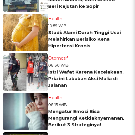
Beri Kejutan ke Sopir
Health
10:59 WIB
Studi: Alami Darah Tinggi Usai
Melahirkan Berisiko Kena
Hipertensi Kronis
Otomotif
08:30 WIB
Istri Wafat Karena Kecelakaan,
Pria ini Lakukan Aksi Mulia di
Jalanan
Health
08:15 WIB
Mengatur Emosi Bisa
Mengurangi Ketidaknyamanan,
Berikut 3 Strateginya!