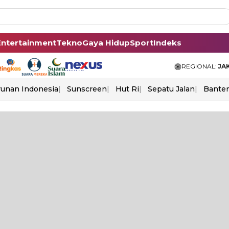
Entertainment
Tekno
Gaya Hidup
Sport
Indeks
REGIONAL:
JA
unan Indonesia
Sunscreen
Hut Ri
Sepatu Jalan
Bante