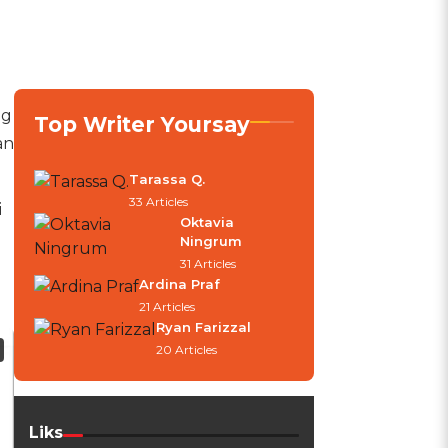
ng
Top Writer Yoursay
an
Tarassa Q.
33 Articles
i
Oktavia
Ningrum
31 Articles
Ardina Praf
21 Articles
Ryan Farizzal
20 Articles
Liks