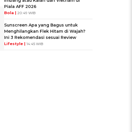
Imbang atau Kalah dari Vietnam di
Piala AFF 2026
Bola |
20:49 WIB
Sunscreen Apa yang Bagus untuk
Menghilangkan Flek Hitam di Wajah?
Ini 3 Rekomendasi sesuai Review
Lifestyle |
14:45 WIB