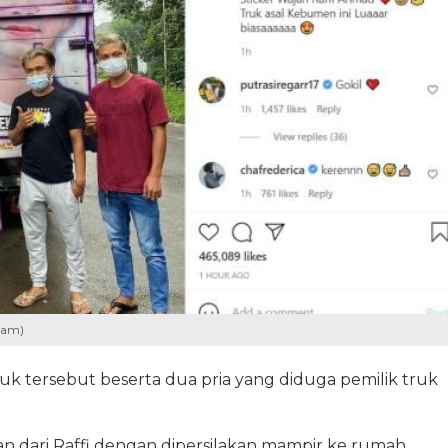
ram)
k tersebut beserta dua pria yang diduga pemilik truk
n dari Raffi dengan dipersilakan mampir ke rumah