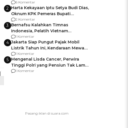
Gagalnya Negara Jamin Keamanan
6 Komentar
Harta Kekayaan Iptu Setya Budi Dias,
2
Oknum KPK Pemeras Bupati
Pemalang
2 Komentar
Bernafsu Kalahkan Timnas
3
Indonesia, Pelatih Vietnam
Berencana Pakai Jimat di Pakansari
1 Komentar
Jakarta Siap Pungut Pajak Mobil
4
Listrik Tahun Ini, Kendaraan Mewah
Kena hingga 75% PKB
1 Komentar
Mengenal Lisda Cancer, Perwira
5
Tinggi Polri yang Pensiun Tak Lama
Usai Jadi Brigjen
1 Komentar