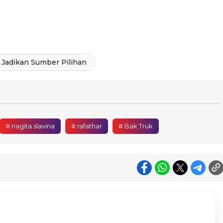
Jadikan Sumber Pilihan
# nagita slavina
# rafathar
# Bak Truk