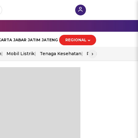
KARTA
JABAR
JATIM
JATENG
REGIONAL
›
n
Mobil Listrik
Tenaga Kesehatan
Piala Aff 2026
Ekono