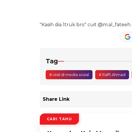
"Kasih dia 1truk bro" cuit @m.al_fateeh.
Tag
# viral di media sosial
# Raffi Ahmad
Share Link
CARI TAHU