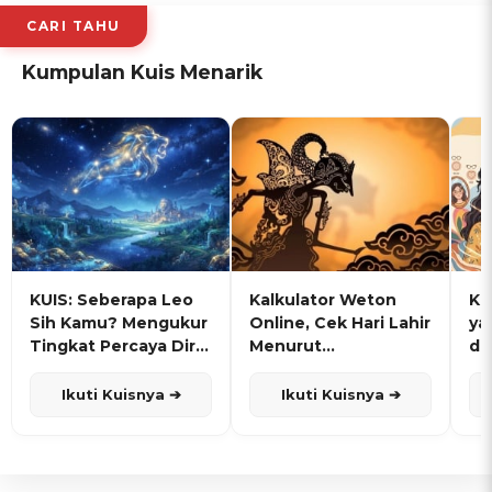
CARI TAHU
Kumpulan Kuis Menarik
KUIS: Seberapa Leo
Kalkulator Weton
KU
Sih Kamu? Mengukur
Online, Cek Hari Lahir
ya
Tingkat Percaya Diri
Menurut
de
dan Karisma
Penanggalan Jawa
Ikuti Kuisnya ➔
Ikuti Kuisnya ➔