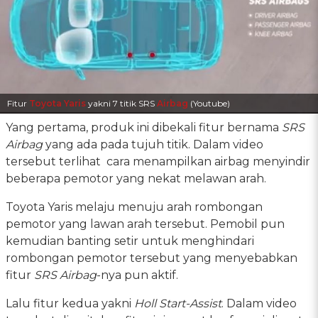
Fitur
Toyota Yaris
yakni 7 titik SRS
Airbag
(Youtube)
Yang pertama, produk ini dibekali fitur bernama
SRS
Airbag
yang ada pada tujuh titik. Dalam video
tersebut terlihat cara menampilkan airbag menyindir
beberapa pemotor yang nekat melawan arah.
Toyota Yaris melaju menuju arah rombongan
pemotor yang lawan arah tersebut. Pemobil pun
kemudian banting setir untuk menghindari
rombongan pemotor tersebut yang menyebabkan
fitur
SRS Airbag
-nya pun aktif.
Lalu fitur kedua yakni
Holl Start-Assist
. Dalam video