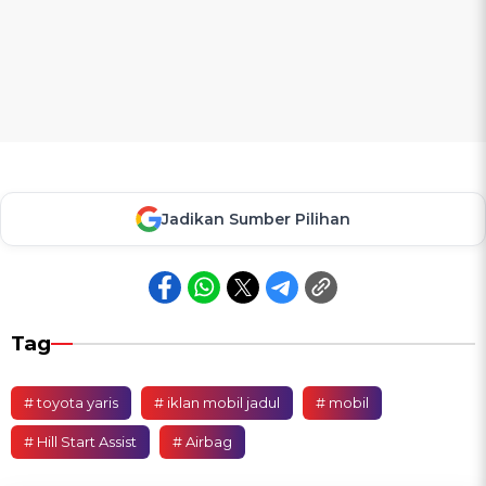
Jadikan Sumber Pilihan
Tag
# toyota yaris
# iklan mobil jadul
# mobil
# Hill Start Assist
# Airbag