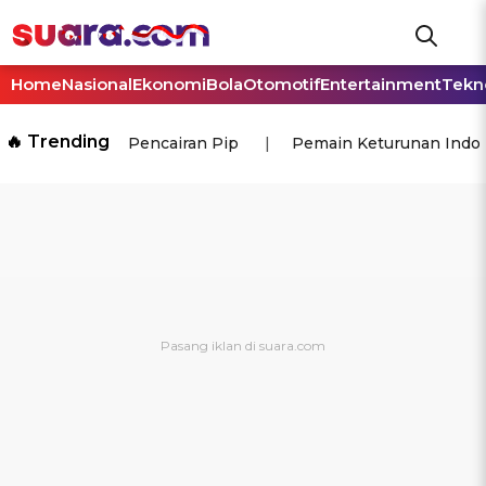
Home
Nasional
Ekonomi
Bola
Otomotif
Entertainment
Tekn
🔥 Trending
Pencairan Pip
Pemain Keturunan Indo