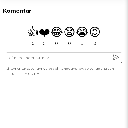
Komentar
👍
❤️
😂
😧
😭
😡
0
0
0
0
0
0
Isi komentar sepenuhnya adalah tanggung jawab pengguna dan
diatur dalam UU ITE