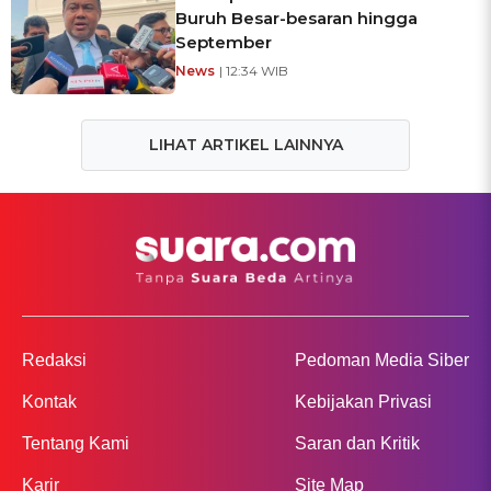
Buruh Besar-besaran hingga
September
News
| 12:34 WIB
LIHAT ARTIKEL LAINNYA
Redaksi
Pedoman Media Siber
Kontak
Kebijakan Privasi
Tentang Kami
Saran dan Kritik
Karir
Site Map