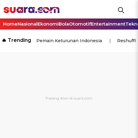
Home
Nasional
Ekonomi
Bola
Otomotif
Entertainment
Tekn
🔥 Trending
Pemain Keturunan Indonesia
Reshuffl