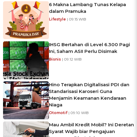
6 Makna Lambang Tunas Kelapa
dalam Pramuka
Lifestyle
| 09:15 WIB
IHSG Bertahan di Level 6.300 Pagi
Ini, Saham ASII Perlu Disimak
Bisnis
| 09:12 WIB
Hino Terapkan Digitalisasi PDI dan
Standarisasi Karoseri Guna
Menjamin Keamanan Kendaraan
Niaga
Otomotif
| 09:10 WIB
Mau Ambil Kredit Mobil? Ini Deretan
Syarat Wajib biar Pengajuan