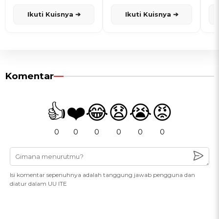
dan Karisma
Penanggalan Jawa
Ikuti Kuisnya ➔
Ikuti Kuisnya ➔
Komentar
👍
❤️
😂
😧
😭
😡
0
0
0
0
0
0
Isi komentar sepenuhnya adalah tanggung jawab pengguna dan
diatur dalam UU ITE