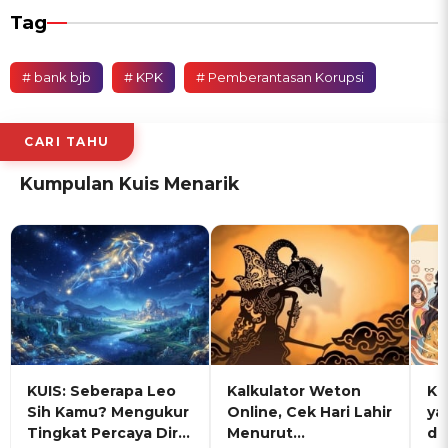
Tag
# bank bjb
# KPK
# Pemberantasan Korupsi
CARI TAHU
Kumpulan Kuis Menarik
KUIS: Seberapa Leo
Kalkulator Weton
KU
Sih Kamu? Mengukur
Online, Cek Hari Lahir
ya
Tingkat Percaya Diri
Menurut
de