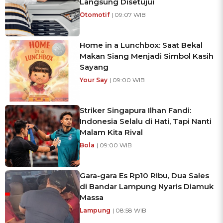
Langsung Disetujui
Otomotif
| 09:07 WIB
Home in a Lunchbox: Saat Bekal
Makan Siang Menjadi Simbol Kasih
Sayang
Your Say
| 09:00 WIB
Striker Singapura Ilhan Fandi:
Indonesia Selalu di Hati, Tapi Nanti
Malam Kita Rival
Bola
| 09:00 WIB
Gara-gara Es Rp10 Ribu, Dua Sales
di Bandar Lampung Nyaris Diamuk
Massa
Lampung
| 08:58 WIB