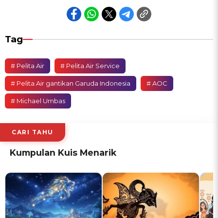
Tag
# Pelita Air
# Pelita Air Service
# Pelita Air gantikan Garuda Indonesia
# AOC
# Michael Umbas
CARI TAHU
Kumpulan Kuis Menarik