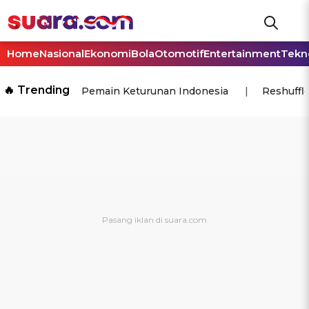
Home
Nasional
Ekonomi
Bola
Otomotif
Entertainment
Tekn
🔥 Trending
Pemain Keturunan Indonesia
Reshuffl