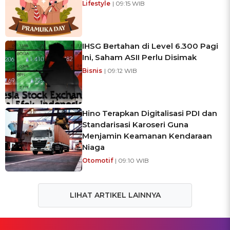
Lifestyle
| 09:15 WIB
IHSG Bertahan di Level 6.300 Pagi
Ini, Saham ASII Perlu Disimak
Bisnis
| 09:12 WIB
Hino Terapkan Digitalisasi PDI dan
Standarisasi Karoseri Guna
Menjamin Keamanan Kendaraan
Niaga
Otomotif
| 09:10 WIB
LIHAT ARTIKEL LAINNYA