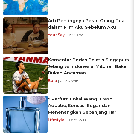
Arti Pentingnya Peran Orang Tua
dalam Film Aku Sebelum Aku
Your Say
| 09:30 WIB
Komentar Pedas Pelatih Singapura
Jelang vs Indonesia: Mitchell Baker
Bukan Ancaman
Bola
| 09:30 WIB
5 Parfum Lokal Wangi Fresh
Aquatic, Sensasi Segar dan
Menenangkan Sepanjang Hari
Lifestyle
| 09:28 WIB