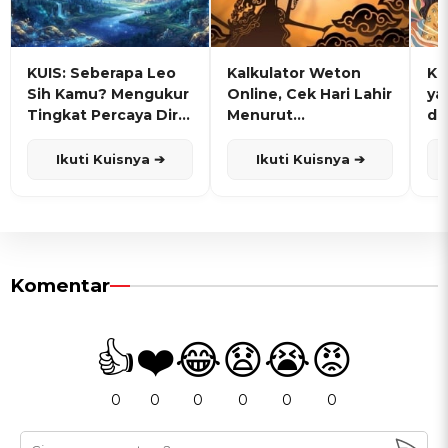
KUIS: Seberapa Leo
Kalkulator Weton
KU
Sih Kamu? Mengukur
Online, Cek Hari Lahir
ya
Tingkat Percaya Diri
Menurut
de
dan Karisma
Penanggalan Jawa
Ikuti Kuisnya ➔
Ikuti Kuisnya ➔
Komentar
👍
❤️
😂
😧
😭
😡
0
0
0
0
0
0