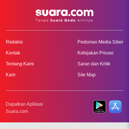
Redaksi
Pedoman Media Siber
Kontak
Kebijakan Privasi
Tentang Kami
Saran dan Kritik
Karir
Site Map
Dapatkan Aplikasi
Suara.com