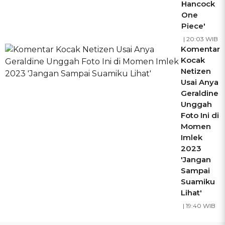
Hancock
One
Piece'
| 20:03 WIB
Komentar
Kocak
Netizen
Usai Anya
Geraldine
Unggah
Foto Ini di
Momen
Imlek
2023
'Jangan
Sampai
Suamiku
Lihat'
| 19:40 WIB