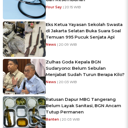
Your Say
| 20:15 WIB
Eks Ketua Yayasan Sekolah Swasta
di Jakarta Selatan Buka Suara Soal
Temuan 995 Pucuk Senjata Api
News
| 20:09 WIB
Zulhas Goda Kepala BGN
Sudaryono: Belum Sebulan
Menjabat Sudah Turun Berapa Kilo?
News
| 20:03 WIB
Ratusan Dapur MBG Tangerang
Belum Layak Sanitasi, BGN Ancam
Tutup Permanen
Banten
| 20:03 WIB