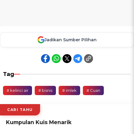
Jadikan Sumber Pilihan
Tag
# kelinci air
# bisnis
# imlek
# Cuan
CARI TAHU
Kumpulan Kuis Menarik