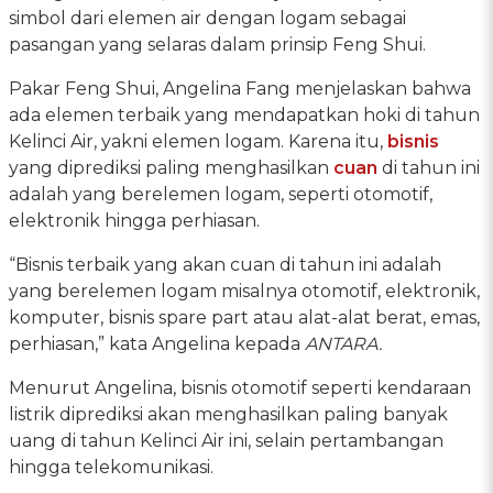
simbol dari elemen air dengan logam sebagai
pasangan yang selaras dalam prinsip Feng Shui.
Pakar Feng Shui, Angelina Fang menjelaskan bahwa
ada elemen terbaik yang mendapatkan hoki di tahun
Kelinci Air, yakni elemen logam. Karena itu,
bisnis
yang diprediksi paling menghasilkan
cuan
di tahun ini
adalah yang berelemen logam, seperti otomotif,
elektronik hingga perhiasan.
“Bisnis terbaik yang akan cuan di tahun ini adalah
yang berelemen logam misalnya otomotif, elektronik,
komputer, bisnis spare part atau alat-alat berat, emas,
perhiasan,” kata Angelina kepada
ANTARA.
Menurut Angelina, bisnis otomotif seperti kendaraan
listrik diprediksi akan menghasilkan paling banyak
uang di tahun Kelinci Air ini, selain pertambangan
hingga telekomunikasi.