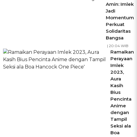
Amin: Imlek
Jadi
Momentum
Perkuat
Solidaritas
Bangsa
| 20:04 WIB
Ramaikan
Perayaan
Imlek
2023,
Aura
Kasih
Bius
Pencinta
Anime
dengan
Tampil
Seksi ala
Boa