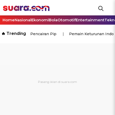
Home
Nasional
Ekonomi
Bola
Otomotif
Entertainment
Tekn
🔥 Trending
Pencairan Pip
Pemain Keturunan Indo