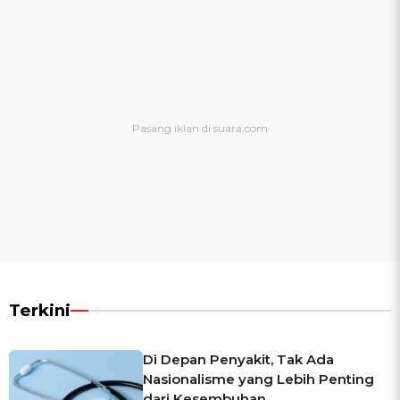
Terkini
Di Depan Penyakit, Tak Ada
Nasionalisme yang Lebih Penting
dari Kesembuhan