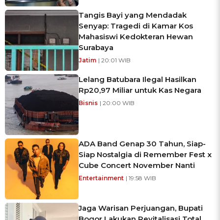
Tangis Bayi yang Mendadak
Senyap: Tragedi di Kamar Kos
Mahasiswi Kedokteran Hewan
Surabaya
Jatim
| 20:01 WIB
Lelang Batubara Ilegal Hasilkan
Rp20,97 Miliar untuk Kas Negara
Bisnis
| 20:00 WIB
ADA Band Genap 30 Tahun, Siap-
Siap Nostalgia di Remember Fest x
Cube Concert November Nanti
Entertainment
| 19:58 WIB
Jaga Warisan Perjuangan, Bupati
Bogor Lakukan Revitalisasi Total