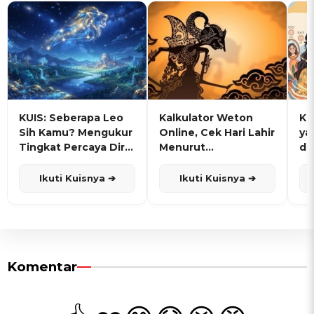
KUIS: Seberapa Leo
Kalkulator Weton
KU
Sih Kamu? Mengukur
Online, Cek Hari Lahir
ya
Tingkat Percaya Diri
Menurut
de
dan Karisma
Penanggalan Jawa
Ikuti Kuisnya ➔
Ikuti Kuisnya ➔
Komentar