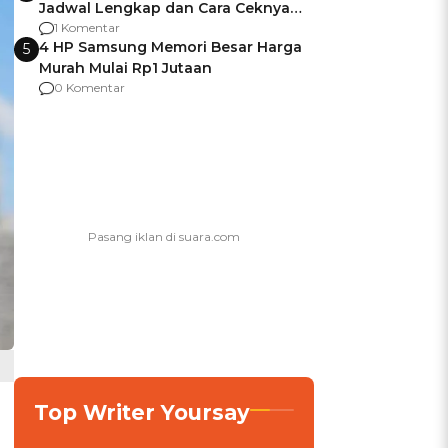
Jadwal Lengkap dan Cara Ceknya
agar Dana Tidak Hangus!
1 Komentar
4 HP Samsung Memori Besar Harga
5
Murah Mulai Rp1 Jutaan
0 Komentar
Top Writer Yoursay