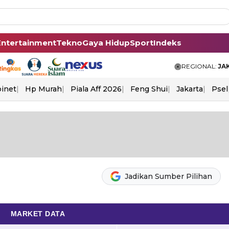
Entertainment
Tekno
Gaya Hidup
Sport
Indeks
REGIONAL:
JA
binet
Hp Murah
Piala Aff 2026
Feng Shui
Jakarta
Psel
Jadikan Sumber Pilihan
MARKET DATA