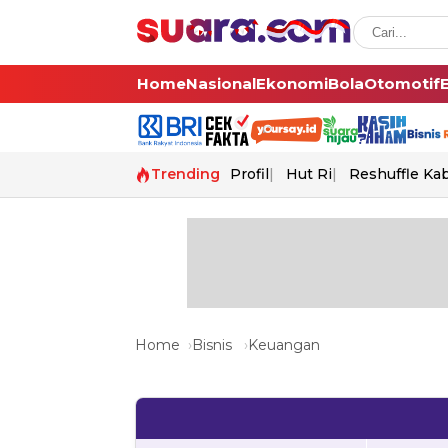
Home
Nasional
Ekonomi
Bola
Otomotif
Trending
Profil
Hut Ri
Reshuffle Ka
Home
Bisnis
Keuangan