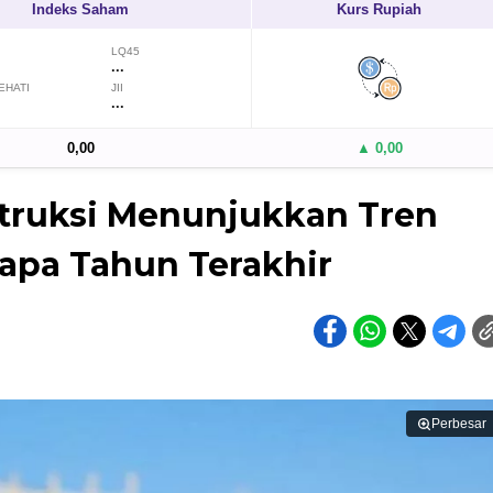
Indeks Saham
Kurs Rupiah
LQ45
...
EHATI
JII
...
0,00
▲ 0,00
struksi Menunjukkan Tren
rapa Tahun Terakhir
Perbesar