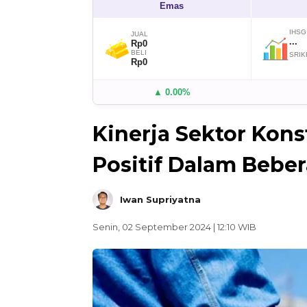
Emas
IHSG
JUAL
...
Rp0
BELI
SRIK
Rp0
▲ 0.00%
Kinerja Sektor Kon
Positif Dalam Bebe
Iwan Supriyatna
Senin, 02 September 2024 | 12:10 WIB