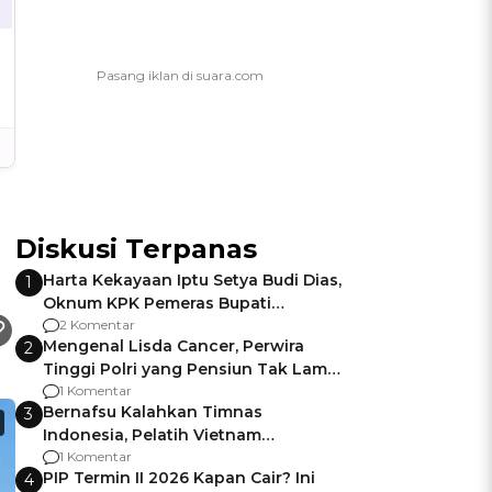
Diskusi Terpanas
Harta Kekayaan Iptu Setya Budi Dias,
1
Oknum KPK Pemeras Bupati
Pemalang
2 Komentar
Mengenal Lisda Cancer, Perwira
2
Tinggi Polri yang Pensiun Tak Lama
Usai Jadi Brigjen
1 Komentar
Bernafsu Kalahkan Timnas
3
Indonesia, Pelatih Vietnam
Berencana Pakai Jimat di Pakansari
1 Komentar
PIP Termin II 2026 Kapan Cair? Ini
4