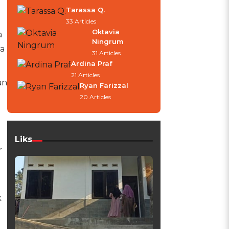
Tarassa Q.
33 Articles
Oktavia
a
Ningrum
la
31 Articles
Ardina Praf
21 Articles
an
Ryan Farizzal
20 Articles
Liks
r
k