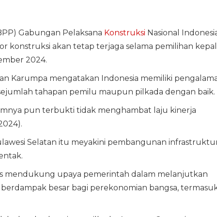
BPP) Gabungan Pelaksana
Konstruksi
Nasional Indonesi
or konstruksi akan tetap terjaga selama pemilihan kepa
vember 2024.
n Karumpa mengatakan Indonesia memiliki pengalam
i sejumlah tahapan pemilu maupun pilkada dengan baik.
elumnya pun terbukti tidak menghambat laju kinerja
/2024).
ulawesi Selatan itu meyakini pembangunan infrastruktu
entak.
rus mendukung upaya pemerintah dalam melanjutkan
ang berdampak besar bagi perekonomian bangsa, termasu