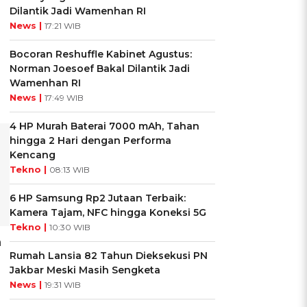
Dilantik Jadi Wamenhan RI
News |
17:21 WIB
Bocoran Reshuffle Kabinet Agustus:
Norman Joesoef Bakal Dilantik Jadi
Wamenhan RI
News |
17:49 WIB
4 HP Murah Baterai 7000 mAh, Tahan
hingga 2 Hari dengan Performa
Kencang
Tekno |
08:13 WIB
6 HP Samsung Rp2 Jutaan Terbaik:
Kamera Tajam, NFC hingga Koneksi 5G
Tekno |
10:30 WIB
a
Rumah Lansia 82 Tahun Dieksekusi PN
Jakbar Meski Masih Sengketa
News |
19:31 WIB