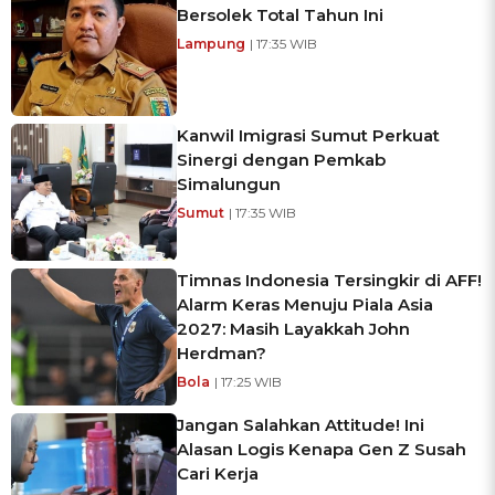
Bersolek Total Tahun Ini
Lampung
| 17:35 WIB
Kanwil Imigrasi Sumut Perkuat
Sinergi dengan Pemkab
Simalungun
Sumut
| 17:35 WIB
Timnas Indonesia Tersingkir di AFF!
Alarm Keras Menuju Piala Asia
2027: Masih Layakkah John
Herdman?
Bola
| 17:25 WIB
Jangan Salahkan Attitude! Ini
Alasan Logis Kenapa Gen Z Susah
Cari Kerja