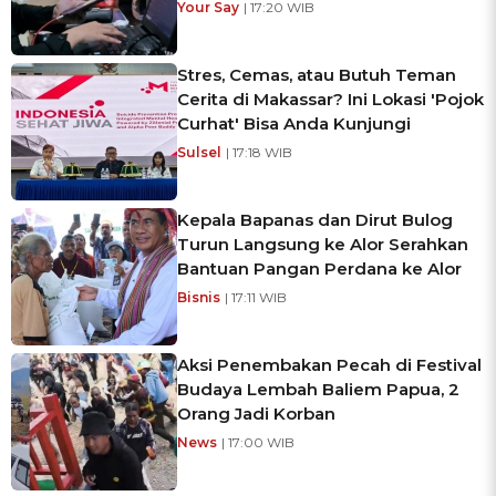
Your Say
| 17:20 WIB
Stres, Cemas, atau Butuh Teman
Cerita di Makassar? Ini Lokasi 'Pojok
Curhat' Bisa Anda Kunjungi
Sulsel
| 17:18 WIB
Kepala Bapanas dan Dirut Bulog
Turun Langsung ke Alor Serahkan
Bantuan Pangan Perdana ke Alor
Bisnis
| 17:11 WIB
Aksi Penembakan Pecah di Festival
Budaya Lembah Baliem Papua, 2
Orang Jadi Korban
News
| 17:00 WIB