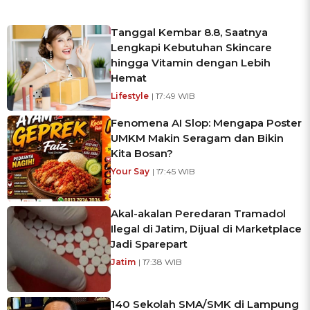
Tanggal Kembar 8.8, Saatnya
Lengkapi Kebutuhan Skincare
hingga Vitamin dengan Lebih
Hemat
Lifestyle
| 17:49 WIB
Fenomena AI Slop: Mengapa Poster
UMKM Makin Seragam dan Bikin
Kita Bosan?
Your Say
| 17:45 WIB
Akal-akalan Peredaran Tramadol
Ilegal di Jatim, Dijual di Marketplace
Jadi Sparepart
Jatim
| 17:38 WIB
140 Sekolah SMA/SMK di Lampung