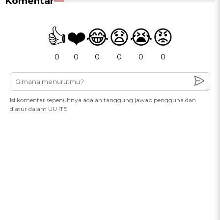
Komentar
👍
❤️
😂
😧
😭
😡
0
0
0
0
0
0
Isi komentar sepenuhnya adalah tanggung jawab pengguna dan
diatur dalam UU ITE