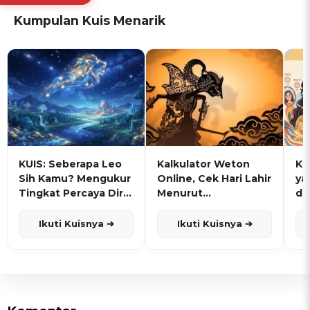
Kumpulan Kuis Menarik
KUIS: Seberapa Leo
Kalkulator Weton
KU
Sih Kamu? Mengukur
Online, Cek Hari Lahir
ya
Tingkat Percaya Diri
Menurut
de
dan Karisma
Penanggalan Jawa
Ikuti Kuisnya ➔
Ikuti Kuisnya ➔