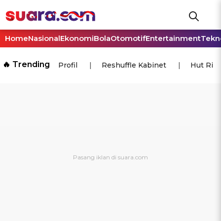
Home
Nasional
Ekonomi
Bola
Otomotif
Entertainment
Tekn
🔥 Trending
Profil
Reshuffle Kabinet
Hut Ri