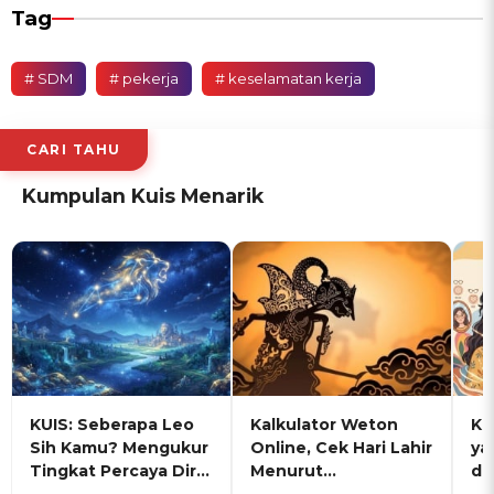
Tag
# SDM
# pekerja
# keselamatan kerja
CARI TAHU
Kumpulan Kuis Menarik
KUIS: Seberapa Leo
Kalkulator Weton
KU
Sih Kamu? Mengukur
Online, Cek Hari Lahir
ya
Tingkat Percaya Diri
Menurut
de