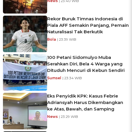
News
| 23:40 WIB
Rekor Buruk Timnas Indonesia di
Piala AFF Semakin Panjang, Pemain
Naturalisasi Tak Berkutik
Bola
| 23:39 WIB
100 Petani Sidomulyo Muba
Serahkan Diri, Bela 4 Warga yang
Dituduh Mencuri di Kebun Sendiri
Sumsel
| 23:34 WIB
Eks Penyidik KPK: Kasus Febrie
Adriansyah Harus Dikembangkan
ke Atas, Bawah, dan Samping
News
| 23:29 WIB