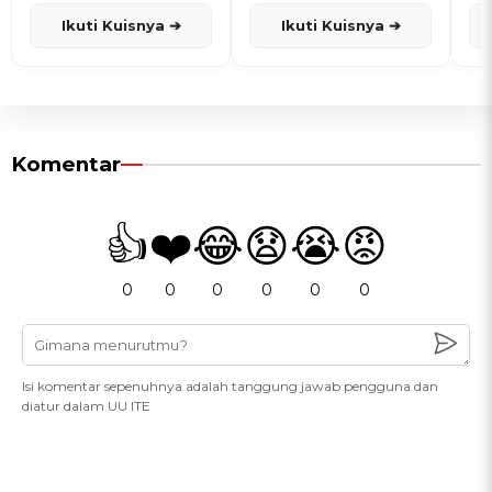
dan Karisma
Penanggalan Jawa
Ikuti Kuisnya ➔
Ikuti Kuisnya ➔
Komentar
👍
❤️
😂
😧
😭
😡
0
0
0
0
0
0
Isi komentar sepenuhnya adalah tanggung jawab pengguna dan
diatur dalam UU ITE