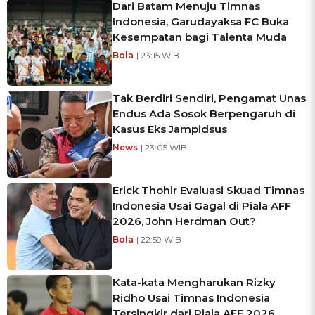
Dari Batam Menuju Timnas
Indonesia, Garudayaksa FC Buka
Kesempatan bagi Talenta Muda
Bola
| 23:15 WIB
Tak Berdiri Sendiri, Pengamat Unas
Endus Ada Sosok Berpengaruh di
Kasus Eks Jampidsus
News
| 23:05 WIB
Erick Thohir Evaluasi Skuad Timnas
Indonesia Usai Gagal di Piala AFF
2026, John Herdman Out?
Bola
| 22:59 WIB
Kata-kata Mengharukan Rizky
Ridho Usai Timnas Indonesia
Tersingkir dari Piala AFF 2026