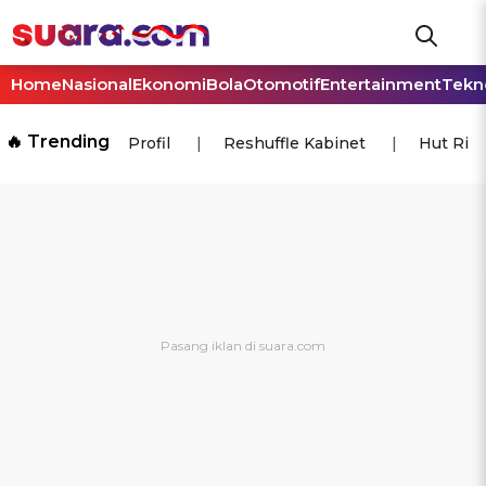
Home
Nasional
Ekonomi
Bola
Otomotif
Entertainment
Tekn
🔥 Trending
Profil
Reshuffle Kabinet
Hut Ri