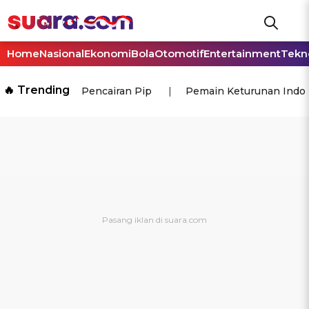
Home
Nasional
Ekonomi
Bola
Otomotif
Entertainment
Tekn
🔥 Trending
Pencairan Pip
Pemain Keturunan Indo