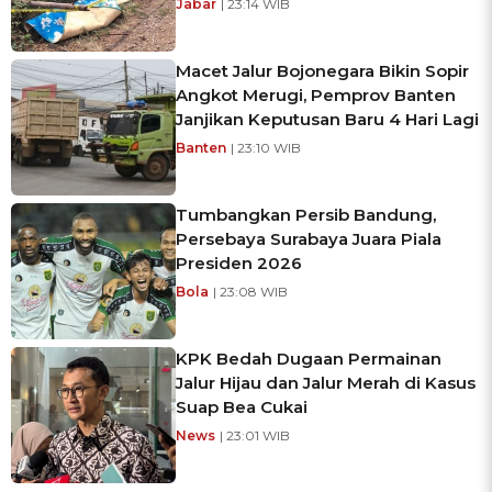
Jabar
| 23:14 WIB
Macet Jalur Bojonegara Bikin Sopir
Angkot Merugi, Pemprov Banten
Janjikan Keputusan Baru 4 Hari Lagi
Banten
| 23:10 WIB
Tumbangkan Persib Bandung,
Persebaya Surabaya Juara Piala
Presiden 2026
Bola
| 23:08 WIB
KPK Bedah Dugaan Permainan
Jalur Hijau dan Jalur Merah di Kasus
Suap Bea Cukai
News
| 23:01 WIB