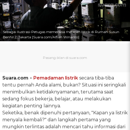
Sebagai Ilustrasi-Petugas memeriksa meteran listrik di Rumah Susun
Benhil 2, Jakarta [Suara.com/Alfian Winanto]
Suara.com -
Pemadaman
listrik
secara tiba-tiba
tentu pernah Anda alami, bukan? Situasi ini seringkali
menimbulkan ketidaknyamanan, terutama saat
sedang fokus bekerja, belajar, atau melakukan
kegiatan penting lainnya.
Seketika, benak dipenuhi pertanyaan, "Kapan ya listrik
menyala kembali?" dan langkah pertama yang
mungkin terlintas adalah mencari tahu informasi dari