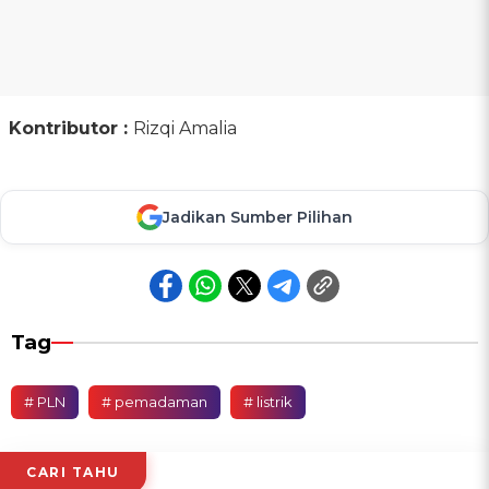
Kontributor :
Rizqi Amalia
Jadikan Sumber Pilihan
Tag
# PLN
# pemadaman
# listrik
CARI TAHU