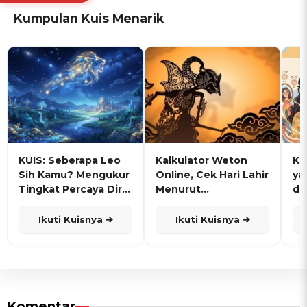
Kumpulan Kuis Menarik
KUIS: Seberapa Leo
Kalkulator Weton
KU
Sih Kamu? Mengukur
Online, Cek Hari Lahir
ya
Tingkat Percaya Diri
Menurut
de
dan Karisma
Penanggalan Jawa
Ikuti Kuisnya ➔
Ikuti Kuisnya ➔
Komentar