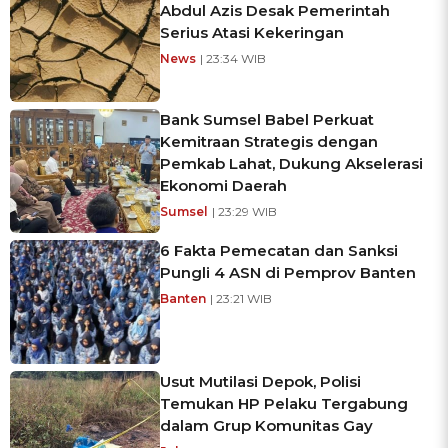
Abdul Azis Desak Pemerintah
Serius Atasi Kekeringan
News
| 23:34 WIB
Bank Sumsel Babel Perkuat
Kemitraan Strategis dengan
Pemkab Lahat, Dukung Akselerasi
Ekonomi Daerah
Sumsel
| 23:29 WIB
6 Fakta Pemecatan dan Sanksi
Pungli 4 ASN di Pemprov Banten
Banten
| 23:21 WIB
Usut Mutilasi Depok, Polisi
Temukan HP Pelaku Tergabung
dalam Grup Komunitas Gay