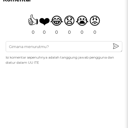
👍
❤️
😂
😧
😭
😡
0
0
0
0
0
0
Isi komentar sepenuhnya adalah tanggung jawab pengguna dan
diatur dalam UU ITE