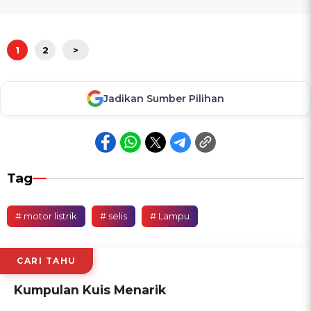
1
2
>
Jadikan Sumber Pilihan
Tag
# motor listrik
# selis
# Lampu
CARI TAHU
Kumpulan Kuis Menarik