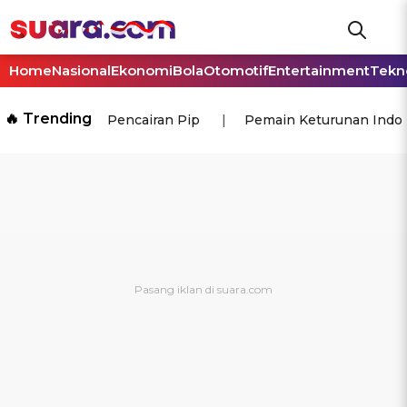
Home
Nasional
Ekonomi
Bola
Otomotif
Entertainment
Tekn
🔥 Trending
Pencairan Pip
Pemain Keturunan Indo