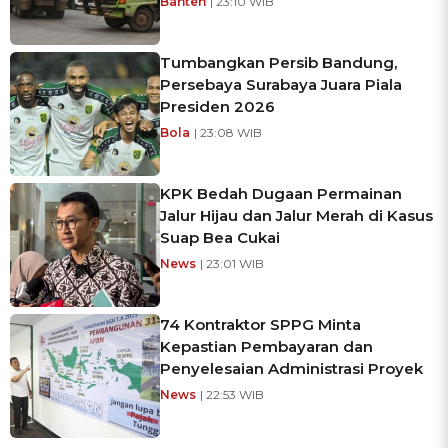
Banten
| 23:10 WIB
Tumbangkan Persib Bandung,
Persebaya Surabaya Juara Piala
Presiden 2026
Bola
| 23:08 WIB
KPK Bedah Dugaan Permainan
Jalur Hijau dan Jalur Merah di Kasus
Suap Bea Cukai
News
| 23:01 WIB
74 Kontraktor SPPG Minta
Kepastian Pembayaran dan
Penyelesaian Administrasi Proyek
News
| 22:53 WIB