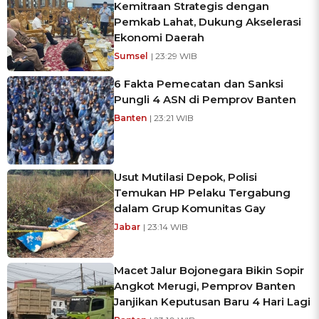
Kemitraan Strategis dengan
Pemkab Lahat, Dukung Akselerasi
Ekonomi Daerah
Sumsel
| 23:29 WIB
6 Fakta Pemecatan dan Sanksi
Pungli 4 ASN di Pemprov Banten
Banten
| 23:21 WIB
Usut Mutilasi Depok, Polisi
Temukan HP Pelaku Tergabung
dalam Grup Komunitas Gay
Jabar
| 23:14 WIB
Macet Jalur Bojonegara Bikin Sopir
Angkot Merugi, Pemprov Banten
Janjikan Keputusan Baru 4 Hari Lagi