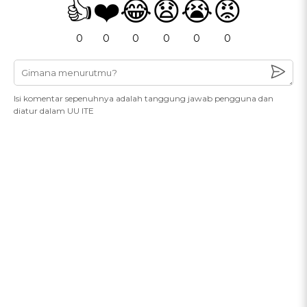
👍
❤️
😂
😧
😭
😡
0
0
0
0
0
0
Isi komentar sepenuhnya adalah tanggung jawab pengguna dan
diatur dalam UU ITE