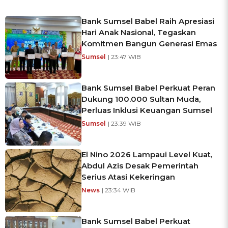
Bank Sumsel Babel Raih Apresiasi
Hari Anak Nasional, Tegaskan
Komitmen Bangun Generasi Emas
Sumsel
| 23:47 WIB
Bank Sumsel Babel Perkuat Peran
Dukung 100.000 Sultan Muda,
Perluas Inklusi Keuangan Sumsel
Sumsel
| 23:39 WIB
El Nino 2026 Lampaui Level Kuat,
Abdul Azis Desak Pemerintah
Serius Atasi Kekeringan
News
| 23:34 WIB
Bank Sumsel Babel Perkuat