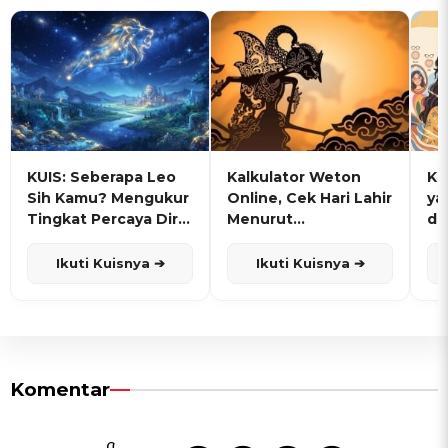
KUIS: Seberapa Leo
Kalkulator Weton
KU
Sih Kamu? Mengukur
Online, Cek Hari Lahir
ya
Tingkat Percaya Diri
Menurut
de
dan Karisma
Penanggalan Jawa
Ikuti Kuisnya ➔
Ikuti Kuisnya ➔
Komentar